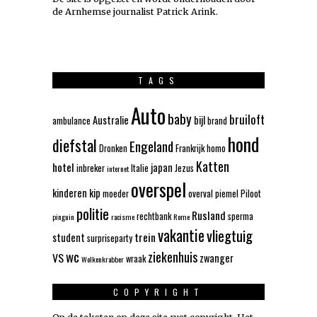
de Arnhemse journalist Patrick Arink.
TAGS
Auto
baby
bruiloft
Australie
bijl
ambulance
brand
hond
diefstal
Engeland
Dronken
Frankrijk
homo
Katten
hotel
japan
inbreker
Italie
Jezus
internet
overspel
kinderen
kip
moeder
overval
piemel
Piloot
politie
Rusland
rechtbank
sperma
pinguin
racisme
Rome
vakantie
vliegtuig
trein
student
surpriseparty
wc
ziekenhuis
VS
zwanger
wraak
Wolkenkrabber
COPYRIGHT