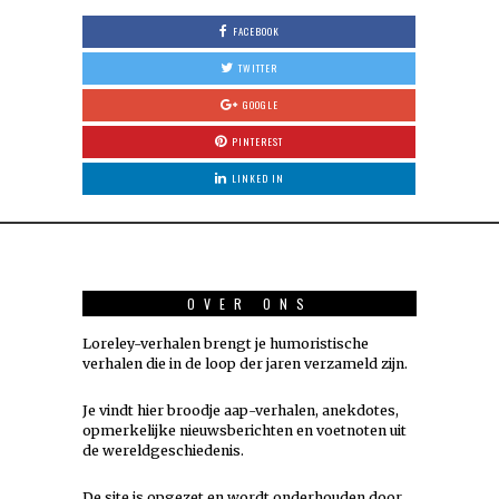
FACEBOOK
TWITTER
GOOGLE
PINTEREST
LINKED IN
OVER ONS
Loreley-verhalen brengt je humoristische
verhalen die in de loop der jaren verzameld zijn.
Je vindt hier broodje aap-verhalen, anekdotes,
opmerkelijke nieuwsberichten en voetnoten uit
de wereldgeschiedenis.
De site is opgezet en wordt onderhouden door