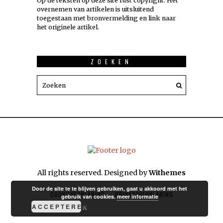
Op de teksten op deze site rust copyright. Het
overnemen van artikelen is uitsluitend
toegestaan met bronvermelding en link naar
het originele artikel.
ZOEKEN
All rights reserved. Designed by
Withemes
Door de site te te blijven gebruiken, gaat u akkoord met het
COOKIEVERKLARING
PRIVACYVERKLARING
gebruik van cookies.
meer informatie
ACCEPTEREN