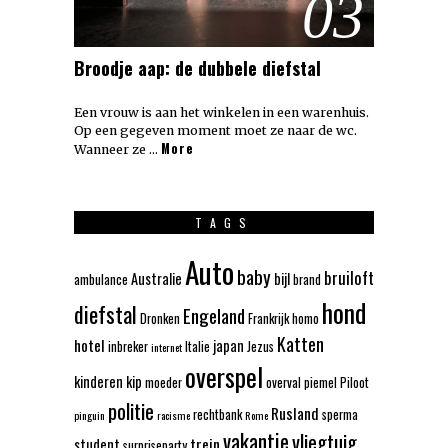
03
Broodje aap: de dubbele diefstal
Een vrouw is aan het winkelen in een warenhuis.
Op een gegeven moment moet ze naar de wc.
More
Wanneer ze …
TAGS
Auto
baby
bruiloft
Australie
bijl
ambulance
brand
hond
diefstal
Engeland
Dronken
Frankrijk
homo
Katten
hotel
japan
inbreker
Italie
Jezus
internet
overspel
kinderen
kip
moeder
overval
piemel
Piloot
politie
Rusland
rechtbank
sperma
pinguin
racisme
Rome
vakantie
vliegtuig
trein
student
surpriseparty