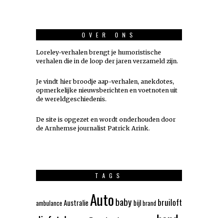
OVER ONS
Loreley-verhalen brengt je humoristische
verhalen die in de loop der jaren verzameld zijn.
Je vindt hier broodje aap-verhalen, anekdotes,
opmerkelijke nieuwsberichten en voetnoten uit
de wereldgeschiedenis.
De site is opgezet en wordt onderhouden door
de Arnhemse journalist Patrick Arink.
TAGS
Auto
baby
bruiloft
Australie
bijl
ambulance
brand