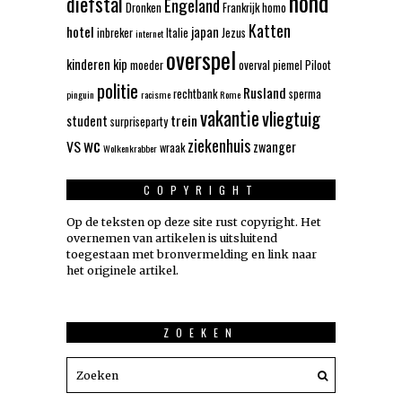
hond
diefstal
Engeland
Dronken
Frankrijk
homo
Katten
hotel
japan
inbreker
Italie
Jezus
internet
overspel
kinderen
kip
moeder
overval
piemel
Piloot
politie
Rusland
rechtbank
sperma
pinguin
racisme
Rome
vakantie
vliegtuig
trein
student
surpriseparty
wc
ziekenhuis
VS
zwanger
wraak
Wolkenkrabber
COPYRIGHT
Op de teksten op deze site rust copyright. Het
overnemen van artikelen is uitsluitend
toegestaan met bronvermelding en link naar
het originele artikel.
ZOEKEN