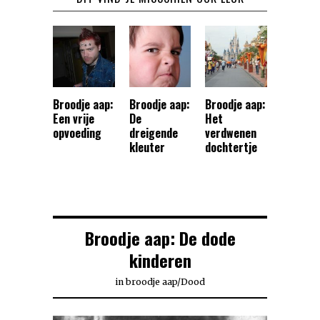
Broodje aap:
Broodje aap:
Broodje aap:
Een vrije
De
Het
opvoeding
dreigende
verdwenen
kleuter
dochtertje
Broodje aap: De dode
kinderen
in
broodje aap
/
Dood