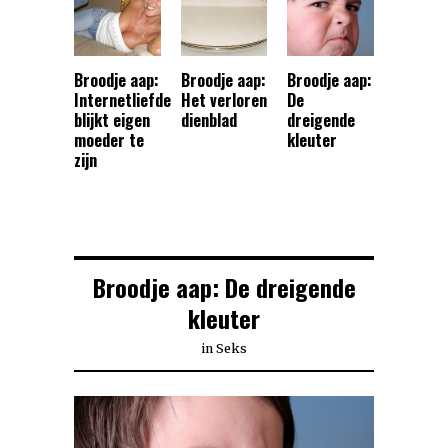
Broodje aap:
Broodje aap:
Broodje aap:
Internetliefde
Het verloren
De
blijkt eigen
dienblad
dreigende
moeder te
kleuter
zijn
Broodje aap: De dreigende
kleuter
in
Seks