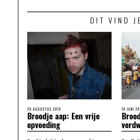
DIT VIND J
POSTED
20 AUGUSTUS 2019
POSTED
19 JUNI 20
Broodje aap: Een vrije
Brood
ON
ON
opvoeding
verdw