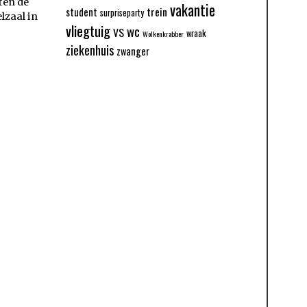
ten de
vakantie
trein
student
surpriseparty
lzaal in
vliegtuig
wc
VS
wraak
Wolkenkrabber
ziekenhuis
zwanger