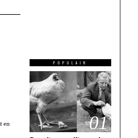
POPULAIR
01
t en