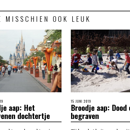
E MISSCHIEN OOK LEUK
19
POSTED
15 JUNI 2019
je aap: Het
Broodje aap: Dood 
ON
enen dochtertje
begraven