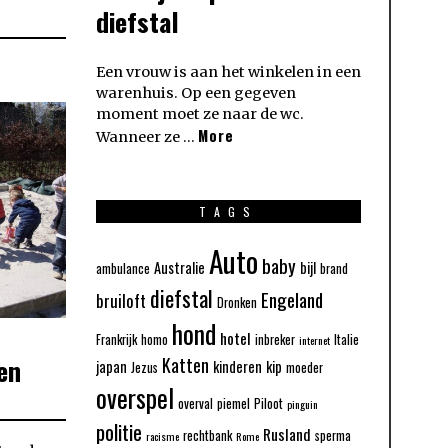
diefstal
Een vrouw is aan het winkelen in een
warenhuis. Op een gegeven
moment moet ze naar de wc.
More
Wanneer ze …
TAGS
Auto
baby
Australie
bijl
ambulance
brand
diefstal
Engeland
bruiloft
Dronken
hond
hotel
Frankrijk
homo
inbreker
Italie
internet
en
Katten
japan
kinderen
kip
Jezus
moeder
overspel
overval
piemel
Piloot
pinguin
politie
Rusland
rechtbank
sperma
racisme
Rome