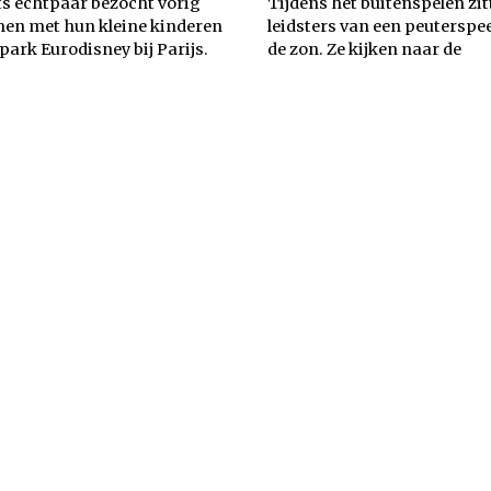
ts echtpaar bezocht vorig
Tijdens het buitenspelen zit
men met hun kleine kinderen
leidsters van een peuterspee
park Eurodisney bij Parijs.
de zon. Ze kijken naar de