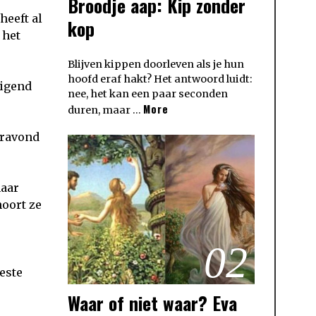
Broodje aap: Kip zonder
heeft al
kop
 het
Blijven kippen doorleven als je hun
hoofd eraf hakt? Het antwoord luidt:
eigend
nee, het kan een paar seconden
More
duren, maar …
teravond
haar
hoort ze
02
este
Waar of niet waar? Eva