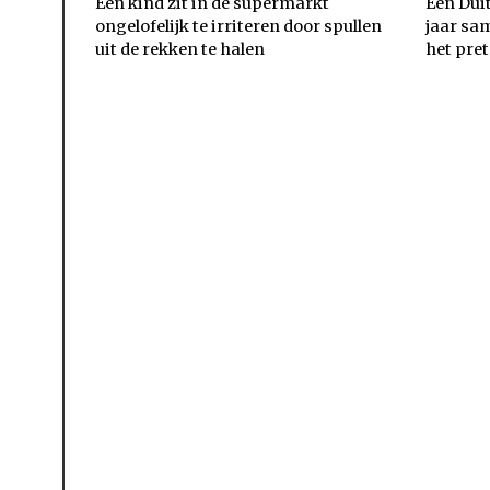
Een kind zit in de supermarkt
Een Dui
ongelofelijk te irriteren door spullen
jaar sa
uit de rekken te halen
het pret