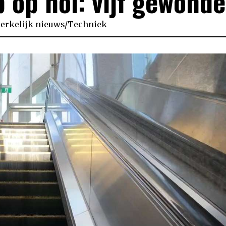
p op hol: vijf gewond
rkelijk nieuws
/
Techniek