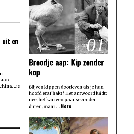
01
 uit en
Broodje aap: Kip zonder
kop
en
baan
 China. De
Blijven kippen doorleven als je hun
hoofd eraf hakt? Het antwoord luidt:
nee, het kan een paar seconden
More
duren, maar …