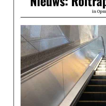
Nieuws: Roltra
in
Opme