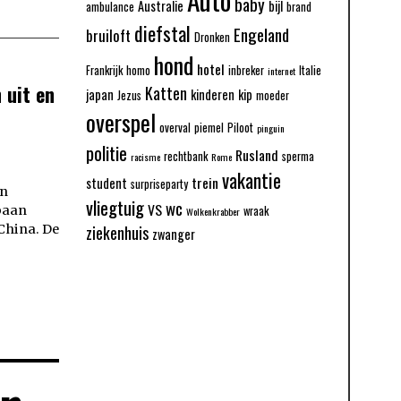
baby
Australie
bijl
ambulance
brand
diefstal
Engeland
bruiloft
Dronken
hond
hotel
Frankrijk
homo
inbreker
Italie
internet
 uit en
Katten
japan
kinderen
kip
Jezus
moeder
overspel
overval
piemel
Piloot
pinguin
politie
Rusland
rechtbank
sperma
racisme
Rome
vakantie
trein
student
surpriseparty
en
vliegtuig
wc
VS
baan
wraak
Wolkenkrabber
 China. De
ziekenhuis
zwanger