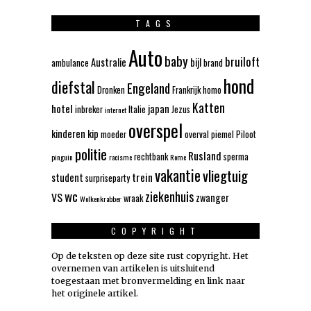
TAGS
Auto
baby
bruiloft
Australie
bijl
ambulance
brand
hond
diefstal
Engeland
Dronken
Frankrijk
homo
Katten
hotel
japan
inbreker
Italie
Jezus
internet
overspel
kinderen
kip
moeder
overval
piemel
Piloot
politie
Rusland
rechtbank
sperma
pinguin
racisme
Rome
vakantie
vliegtuig
trein
student
surpriseparty
wc
ziekenhuis
VS
zwanger
wraak
Wolkenkrabber
COPYRIGHT
Op de teksten op deze site rust copyright. Het
overnemen van artikelen is uitsluitend
toegestaan met bronvermelding en link naar
het originele artikel.