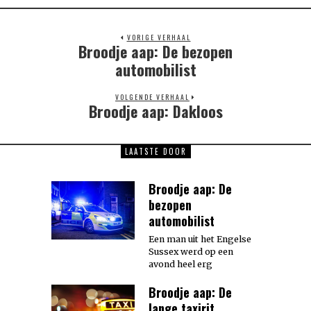
VORIGE VERHAAL
Broodje aap: De bezopen
Previous
post:
automobilist
VOLGENDE VERHAAL
Broodje aap: Dakloos
Next
post:
LAATSTE DOOR
Broodje aap: De
bezopen
automobilist
Een man uit het Engelse
Sussex werd op een
avond heel erg
Broodje aap: De
lange taxirit