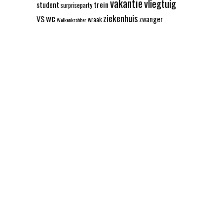
vakantie
vliegtuig
trein
student
surpriseparty
wc
ziekenhuis
VS
zwanger
wraak
Wolkenkrabber