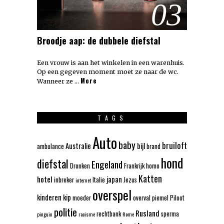
03
Broodje aap: de dubbele diefstal
Een vrouw is aan het winkelen in een warenhuis.
Op een gegeven moment moet ze naar de wc.
More
Wanneer ze …
TAGS
Auto
baby
bruiloft
Australie
bijl
ambulance
brand
hond
diefstal
Engeland
Dronken
Frankrijk
homo
Katten
hotel
japan
inbreker
Italie
Jezus
internet
overspel
kinderen
kip
moeder
overval
piemel
Piloot
politie
Rusland
rechtbank
sperma
pinguin
racisme
Rome