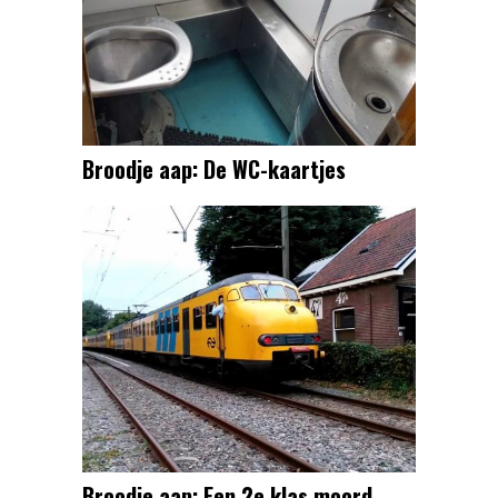
Broodje aap: De WC-kaartjes
Broodje aap: Een 2e klas moord