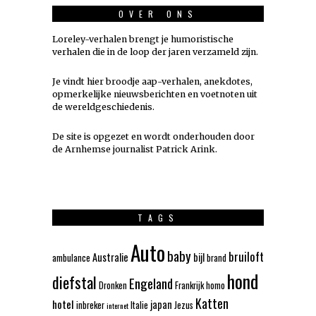
OVER ONS
Loreley-verhalen brengt je humoristische
verhalen die in de loop der jaren verzameld zijn.
Je vindt hier broodje aap-verhalen, anekdotes,
opmerkelijke nieuwsberichten en voetnoten uit
de wereldgeschiedenis.
De site is opgezet en wordt onderhouden door
de Arnhemse journalist Patrick Arink.
TAGS
Auto
baby
bruiloft
Australie
bijl
ambulance
brand
hond
diefstal
Engeland
Dronken
Frankrijk
homo
Katten
hotel
japan
inbreker
Italie
Jezus
internet