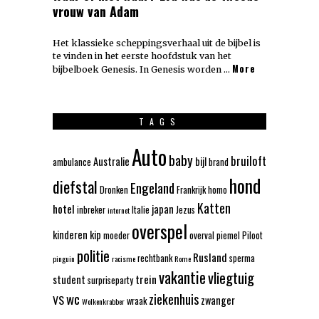
vrouw van Adam
Het klassieke scheppingsverhaal uit de bijbel is
te vinden in het eerste hoofdstuk van het
More
bijbelboek Genesis. In Genesis worden …
TAGS
Auto
baby
bruiloft
Australie
bijl
ambulance
brand
hond
diefstal
Engeland
Dronken
Frankrijk
homo
Katten
hotel
japan
inbreker
Italie
Jezus
internet
overspel
kinderen
kip
moeder
overval
piemel
Piloot
politie
Rusland
rechtbank
sperma
pinguin
racisme
Rome
vakantie
vliegtuig
trein
student
surpriseparty
wc
ziekenhuis
VS
zwanger
wraak
Wolkenkrabber