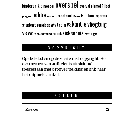
overspel
kinderen
kip
moeder
overval
piemel
Piloot
politie
Rusland
rechtbank
sperma
pinguin
racisme
Rome
vakantie
vliegtuig
trein
student
surpriseparty
wc
ziekenhuis
VS
zwanger
wraak
Wolkenkrabber
COPYRIGHT
Op de teksten op deze site rust copyright. Het
overnemen van artikelen is uitsluitend
toegestaan met bronvermelding en link naar
het originele artikel.
ZOEKEN