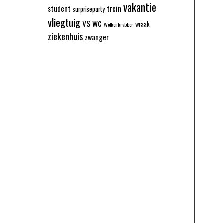
vakantie
trein
student
surpriseparty
vliegtuig
wc
VS
wraak
Wolkenkrabber
ziekenhuis
zwanger