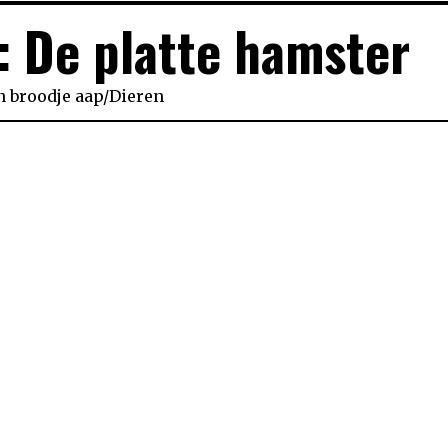
: De platte hamster
n
broodje aap
/
Dieren