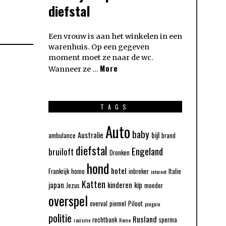
diefstal
Een vrouw is aan het winkelen in een
warenhuis. Op een gegeven
moment moet ze naar de wc.
More
Wanneer ze …
TAGS
Auto
baby
Australie
bijl
ambulance
brand
diefstal
Engeland
bruiloft
Dronken
hond
hotel
Frankrijk
homo
inbreker
Italie
internet
Katten
japan
kinderen
kip
Jezus
moeder
overspel
overval
piemel
Piloot
pinguin
politie
Rusland
rechtbank
sperma
racisme
Rome