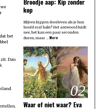
Broodje aap: Kip zonder
uwe
kop
r
Blijven kippen doorleven als je hun
hoofd eraf hakt? Het antwoord luidt:
nee, het kan een paar seconden
 dat het
More
duren, maar …
obbel
 zit. Dan
k
02
erland.
Waar of niet waar? Eva
rtellen.