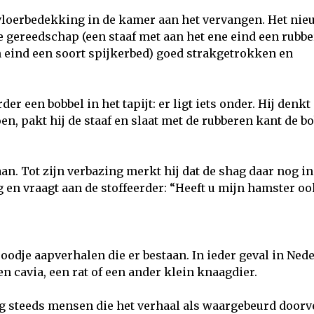
vloerbedekking in de kamer aan het vervangen. Het nie
le gereedschap (een staaf met aan het ene eind een rubbe
 eind een soort spijkerbed) goed strakgetrokken en
rder een bobbel in het tapijt: er ligt iets onder. Hij denkt
oen, pakt hij de staaf en slaat met de rubberen kant de b
 aan. Tot zijn verbazing merkt hij dat de shag daar nog in
 en vraagt aan de stoffeerder: “Heeft u mijn hamster oo
oodje aapverhalen die er bestaan. In ieder geval in Ned
n cavia, een rat of een ander klein knaagdier.
og steeds mensen die het verhaal als waargebeurd doorve