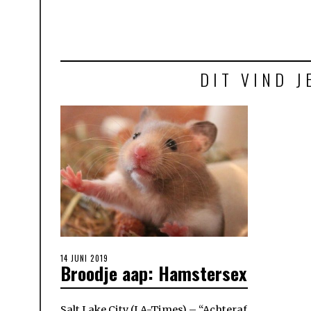
DIT VIND J
POSTED
14 JUNI 2019
Broodje aap: Hamstersex
ON
Salt Lake City (LA-Times) – “Achteraf