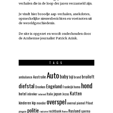
verhalen die in de loop der jaren verzameld zijn.
Je vindt hier broodje aap-verhalen, anekdotes,
opmerkelijke nieuwsberichten en voetnoten uit
de wereldgeschiedenis.
De site is opgezet en wordt onderhouden door
de Arnhemse journalist Patrick Arink.
TAGS
Auto
baby
bruiloft
Australie
bijl
ambulance
brand
hond
diefstal
Engeland
Dronken
Frankrijk
homo
Katten
hotel
japan
inbreker
Italie
Jezus
internet
overspel
kinderen
kip
moeder
overval
piemel
Piloot
politie
Rusland
rechtbank
sperma
pinguin
racisme
Rome