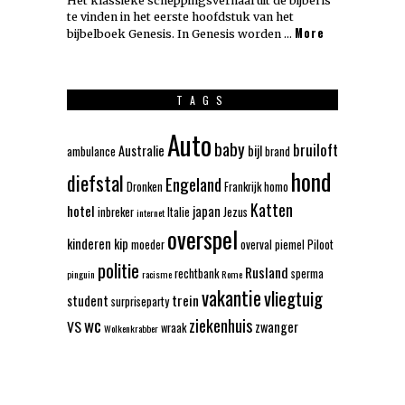
Het klassieke scheppingsverhaal uit de bijbel is
te vinden in het eerste hoofdstuk van het
More
bijbelboek Genesis. In Genesis worden …
TAGS
Auto
baby
bruiloft
Australie
bijl
ambulance
brand
hond
diefstal
Engeland
Dronken
Frankrijk
homo
Katten
hotel
japan
inbreker
Italie
Jezus
internet
overspel
kinderen
kip
moeder
overval
piemel
Piloot
politie
Rusland
rechtbank
sperma
pinguin
racisme
Rome
vakantie
vliegtuig
trein
student
surpriseparty
wc
ziekenhuis
VS
zwanger
wraak
Wolkenkrabber