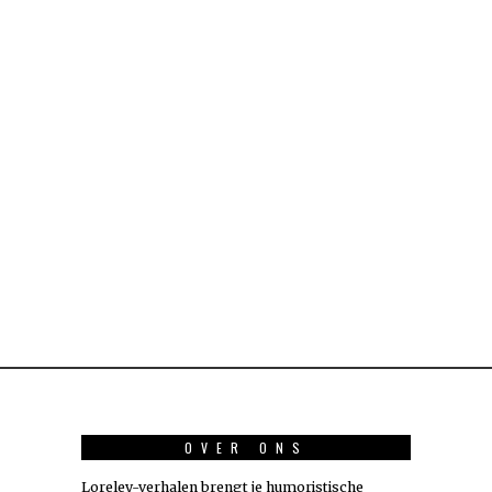
OVER ONS
Loreley-verhalen brengt je humoristische