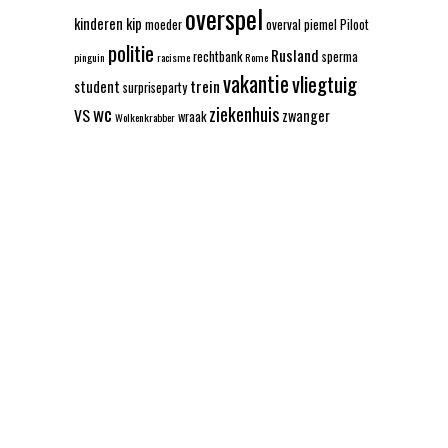
overspel
kinderen
kip
moeder
overval
piemel
Piloot
politie
Rusland
rechtbank
sperma
pinguin
racisme
Rome
vakantie
vliegtuig
trein
student
surpriseparty
wc
ziekenhuis
VS
zwanger
wraak
Wolkenkrabber