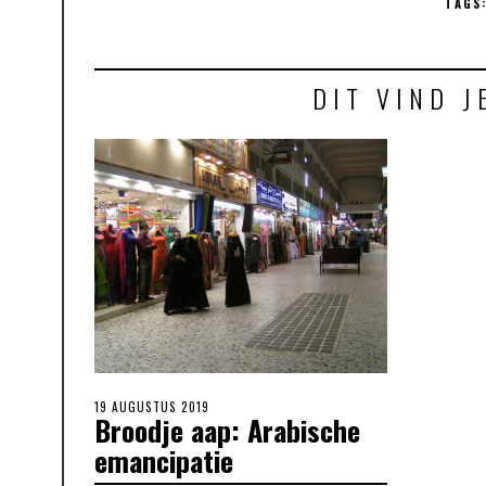
TAGS
DIT VIND J
POSTED
19 AUGUSTUS 2019
Broodje aap: Arabische
ON
emancipatie