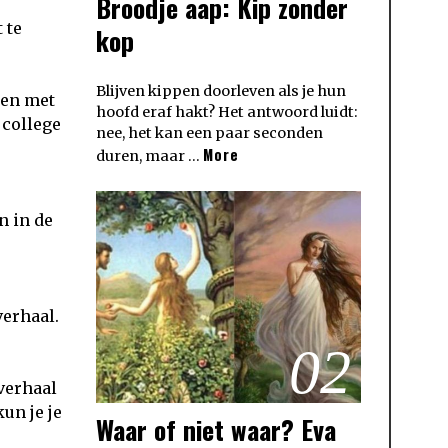
Broodje aap: Kip zonder
 te
kop
Blijven kippen doorleven als je hun
men met
hoofd eraf hakt? Het antwoord luidt:
 college
nee, het kan een paar seconden
More
duren, maar …
n in de
verhaal.
02
verhaal
un je je
Waar of niet waar? Eva