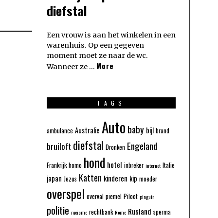
diefstal
Een vrouw is aan het winkelen in een
warenhuis. Op een gegeven
moment moet ze naar de wc.
More
Wanneer ze …
TAGS
Auto
baby
Australie
bijl
ambulance
brand
diefstal
Engeland
bruiloft
Dronken
hond
hotel
Frankrijk
homo
inbreker
Italie
internet
Katten
japan
kinderen
kip
Jezus
moeder
overspel
overval
piemel
Piloot
pinguin
politie
Rusland
rechtbank
sperma
racisme
Rome