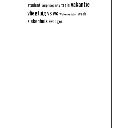
vakantie
trein
student
surpriseparty
vliegtuig
wc
VS
wraak
Wolkenkrabber
ziekenhuis
zwanger