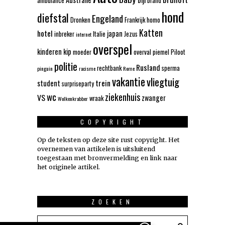
ambulance
brand
hond
diefstal
Engeland
Dronken
Frankrijk
homo
Katten
hotel
japan
inbreker
Italie
Jezus
internet
overspel
kinderen
kip
moeder
overval
piemel
Piloot
politie
Rusland
rechtbank
sperma
pinguin
racisme
Rome
vakantie
vliegtuig
trein
student
surpriseparty
wc
ziekenhuis
VS
zwanger
wraak
Wolkenkrabber
COPYRIGHT
Op de teksten op deze site rust copyright. Het
overnemen van artikelen is uitsluitend
toegestaan met bronvermelding en link naar
het originele artikel.
ZOEKEN