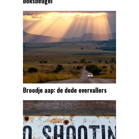
boksbeugel
Broodje aap: de dode overvallers