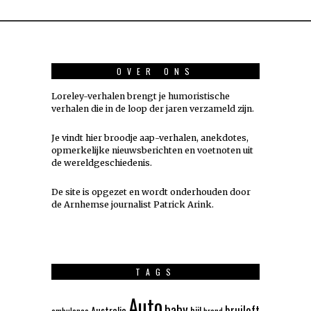
OVER ONS
Loreley-verhalen brengt je humoristische
verhalen die in de loop der jaren verzameld zijn.
Je vindt hier broodje aap-verhalen, anekdotes,
opmerkelijke nieuwsberichten en voetnoten uit
de wereldgeschiedenis.
De site is opgezet en wordt onderhouden door
de Arnhemse journalist Patrick Arink.
TAGS
Auto
baby
bruiloft
Australie
bijl