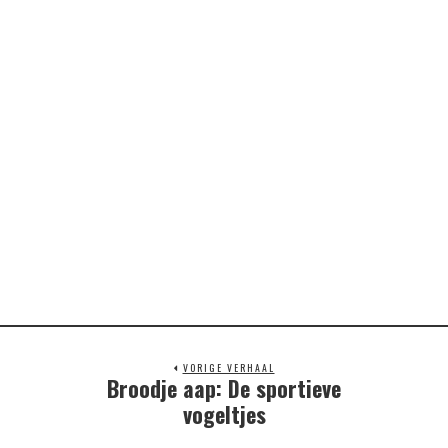
VORIGE VERHAAL
Broodje aap: De sportieve
Previous
post:
vogeltjes