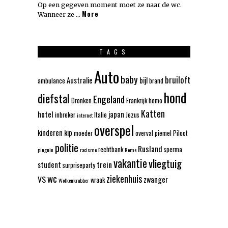
Op een gegeven moment moet ze naar de wc.
More
Wanneer ze …
TAGS
Auto
baby
bruiloft
Australie
bijl
ambulance
brand
hond
diefstal
Engeland
Dronken
Frankrijk
homo
Katten
hotel
japan
inbreker
Italie
Jezus
internet
overspel
kinderen
kip
moeder
overval
piemel
Piloot
politie
Rusland
rechtbank
sperma
pinguin
racisme
Rome
vakantie
vliegtuig
trein
student
surpriseparty
wc
ziekenhuis
VS
zwanger
wraak
Wolkenkrabber