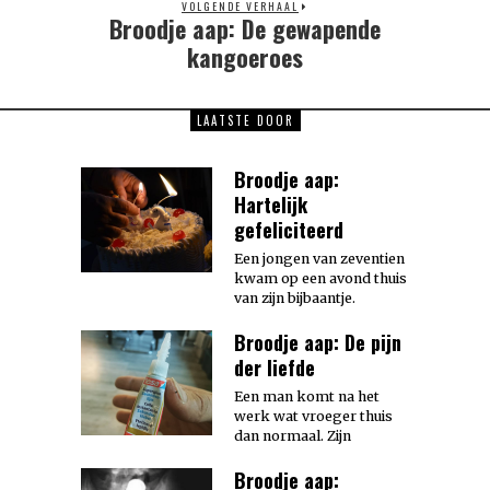
VOLGENDE VERHAAL
Broodje aap: De gewapende
Next
post:
kangoeroes
LAATSTE DOOR
Broodje aap:
Hartelijk
gefeliciteerd
Een jongen van zeventien
kwam op een avond thuis
van zijn bijbaantje.
Broodje aap: De pijn
der liefde
Een man komt na het
werk wat vroeger thuis
dan normaal. Zijn
Broodje aap: