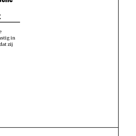
t
e
nstig in
at zij