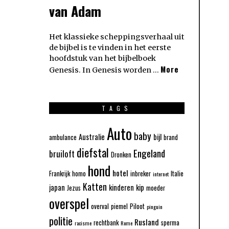
van Adam
Het klassieke scheppingsverhaal uit
de bijbel is te vinden in het eerste
hoofdstuk van het bijbelboek
More
Genesis. In Genesis worden …
TAGS
Auto
baby
Australie
bijl
ambulance
brand
diefstal
Engeland
bruiloft
Dronken
hond
hotel
Frankrijk
homo
inbreker
Italie
internet
Katten
japan
kinderen
kip
Jezus
moeder
overspel
overval
piemel
Piloot
pinguin
politie
Rusland
rechtbank
sperma
racisme
Rome