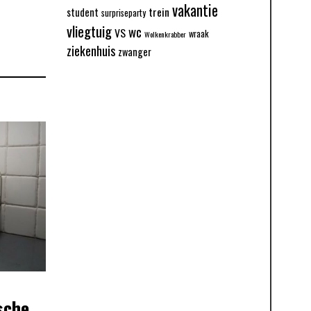
vakantie
trein
student
surpriseparty
vliegtuig
wc
VS
wraak
Wolkenkrabber
ziekenhuis
zwanger
sche