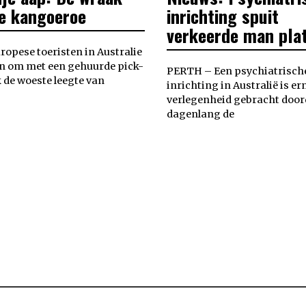
e kangoeroe
inrichting spuit
verkeerde man pla
ropese toeristen in Australie
en om met een gehuurde pick-
PERTH – Een psychiatrisch
 de woeste leegte van
inrichting in Australië is er
verlegenheid gebracht doord
dagenlang de