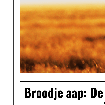
Broodje aap: D
i