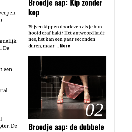
Broodje aap: Kip zonder
kop
werpen.
n
Blijven kippen doorleven als je hun
hoofd eraf hakt? Het antwoord luidt:
nee, het kan een paar seconden
amelijk
More
duren, maar …
. De
t een
ntal
02
l
Broodje aap: de dubbele
pter. De