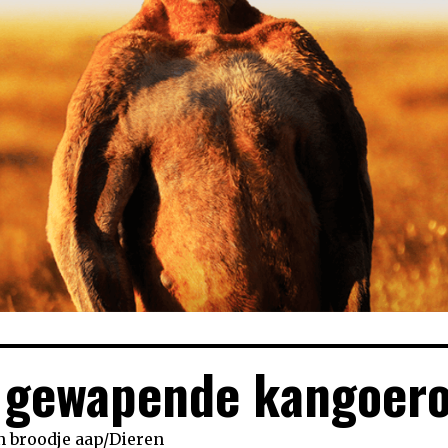
e gewapende kangoer
n
broodje aap
/
Dieren