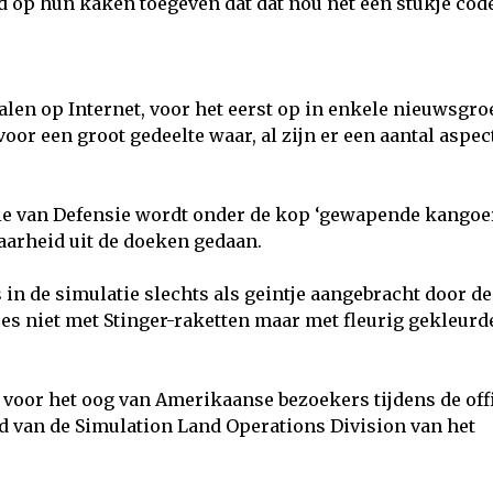
p hun kaken toegeven dat dat nou net een stukje cod
alen op Internet, voor het eerst op in enkele nieuwsgr
voor een groot gedeelte waar, al zijn er een aantal aspec
rie van Defensie wordt onder de kop ‘gewapende kangoe
aarheid uit de doeken gedaan.
in de simulatie slechts als geintje aangebracht door de
 niet met Stinger-raketten maar met fleurig gekleurd
d voor het oog van Amerikaanse bezoekers tijdens de off
d van de Simulation Land Operations Division van het