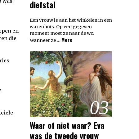
e was,
diefstal
Een vrouw is aan het winkelen in een
warenhuis. Op een gegeven
oepen en
moment moet ze naar de wc.
ten die
More
Wanneer ze …
ries
e
03
iciele
Waar of niet waar? Eva
was de tweede vrouw