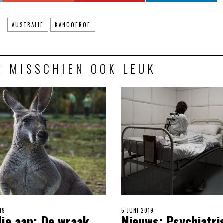
AUSTRALIE
KANGOEROE
E MISSCHIEN OOK LEUK
19
POSTED
5 JUNI 2019
je aap: De wraak
Nieuws: Psychiatri
ON