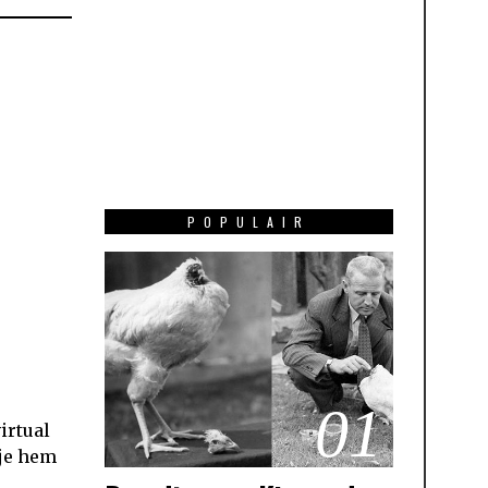
POPULAIR
01
irtual
 je hem