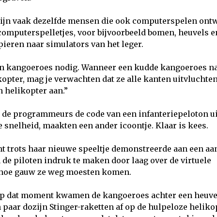
zijn vaak dezelfde mensen die ook computerspelen ont
t computerspelletjes, voor bijvoorbeeld bomen, heuvels e
pieren naar simulators van het leger.
ren kangoeroes nodig. Wanneer een kudde kangoeroes n
opter, mag je verwachten dat ze alle kanten uitvluchten
n helikopter aan.”
 de programmeurs de code van een infanteriepeloton ui
 snelheid, maakten een ander icoontje. Klaar is kees.
ht trots haar nieuwe speeltje demonstreerde aan een aa
de piloten indruk te maken door laag over de virtuele
t hoe gauw ze weg moesten komen.
p dat moment kwamen de kangoeroes achter een heuve
paar dozijn Stinger-raketten af op de hulpeloze heliko