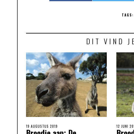
TAGS:
DIT VIND J
POSTED
19 AUGUSTUS 2019
POSTED
12 JUNI 20
Broodje aap: De
Brood
ON
ON