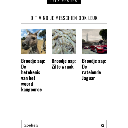
LEES VERDER
DIT VIND JE MISSCHIEN OOK LEUK
Broodje aap:
Broodje aap:
Broodje aap:
De
Zilte wraak
De
betekenis
ratelende
van het
Jaguar
woord
kangoeroe