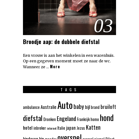
03
Broodje aap: de dubbele diefstal
Een vrouw is aan het winkelen in een warenhuis.
Op een gegeven moment moet ze naar de wc.
More
Wanneer ze …
TAGS
Auto
baby
bruiloft
Australie
bijl
ambulance
brand
hond
diefstal
Engeland
Dronken
Frankrijk
homo
Katten
hotel
japan
inbreker
Italie
Jezus
internet
overspel
kinderen
kip