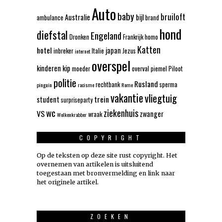
Auto
baby
bruiloft
Australie
bijl
ambulance
brand
hond
diefstal
Engeland
Dronken
Frankrijk
homo
Katten
hotel
japan
inbreker
Italie
Jezus
internet
overspel
kinderen
kip
moeder
overval
piemel
Piloot
politie
Rusland
rechtbank
sperma
pinguin
racisme
Rome
vakantie
vliegtuig
trein
student
surpriseparty
wc
ziekenhuis
VS
zwanger
wraak
Wolkenkrabber
COPYRIGHT
Op de teksten op deze site rust copyright. Het
overnemen van artikelen is uitsluitend
toegestaan met bronvermelding en link naar
het originele artikel.
ZOEKEN