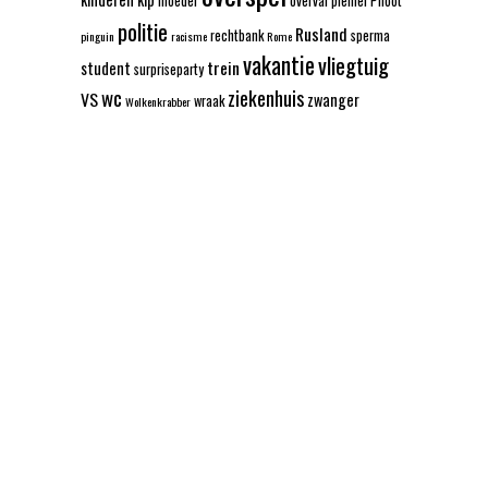
moeder
overval
piemel
Piloot
politie
Rusland
rechtbank
sperma
pinguin
racisme
Rome
vakantie
vliegtuig
trein
student
surpriseparty
wc
ziekenhuis
VS
zwanger
wraak
Wolkenkrabber