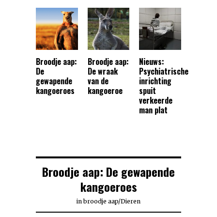
Broodje aap:
Broodje aap:
Nieuws:
De
De wraak
Psychiatrische
gewapende
van de
inrichting
kangoeroes
kangoeroe
spuit
verkeerde
man plat
Broodje aap: De gewapende
kangoeroes
in
broodje aap
/
Dieren