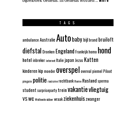
More
bijbelboek Genesis. In Genesis worden …
TAGS
Auto
baby
bruiloft
Australie
bijl
ambulance
brand
hond
diefstal
Engeland
Dronken
Frankrijk
homo
Katten
hotel
japan
inbreker
Italie
Jezus
internet
overspel
kinderen
kip
moeder
overval
piemel
Piloot
politie
Rusland
rechtbank
sperma
pinguin
racisme
Rome
vakantie
vliegtuig
trein
student
surpriseparty
wc
ziekenhuis
VS
zwanger
wraak
Wolkenkrabber