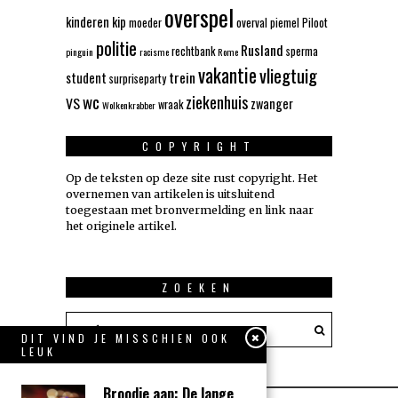
overspel
kinderen
kip
moeder
overval
piemel
Piloot
politie
Rusland
rechtbank
sperma
pinguin
racisme
Rome
vakantie
vliegtuig
trein
student
surpriseparty
wc
ziekenhuis
VS
zwanger
wraak
Wolkenkrabber
COPYRIGHT
Op de teksten op deze site rust copyright. Het
overnemen van artikelen is uitsluitend
toegestaan met bronvermelding en link naar
het originele artikel.
ZOEKEN
DIT VIND JE MISSCHIEN OOK
LEUK
Broodje aap: De lange