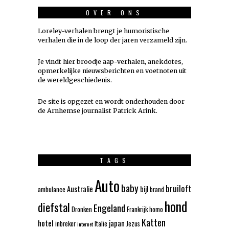
OVER ONS
Loreley-verhalen brengt je humoristische
verhalen die in de loop der jaren verzameld zijn.
Je vindt hier broodje aap-verhalen, anekdotes,
opmerkelijke nieuwsberichten en voetnoten uit
de wereldgeschiedenis.
De site is opgezet en wordt onderhouden door
de Arnhemse journalist Patrick Arink.
TAGS
Auto
baby
bruiloft
Australie
bijl
ambulance
brand
hond
diefstal
Engeland
Dronken
Frankrijk
homo
Katten
hotel
japan
inbreker
Italie
Jezus
internet