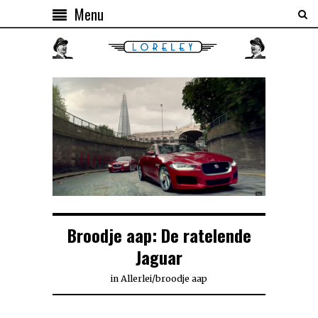
Menu
Broodje aap: De ratelende
Jaguar
in
Allerlei
/
broodje aap