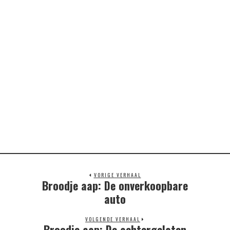
VORIGE VERHAAL
Broodje aap: De onverkoopbare
Previous
post:
auto
VOLGENDE VERHAAL
Broodje aap: De achtergelaten
Next