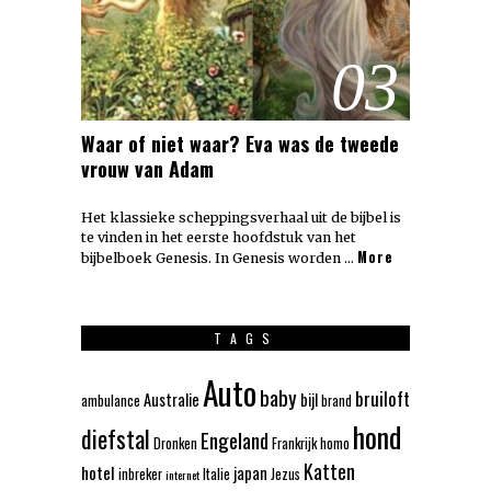
03
Waar of niet waar? Eva was de tweede
vrouw van Adam
Het klassieke scheppingsverhaal uit de bijbel is
te vinden in het eerste hoofdstuk van het
More
bijbelboek Genesis. In Genesis worden …
TAGS
Auto
baby
bruiloft
Australie
bijl
ambulance
brand
hond
diefstal
Engeland
Dronken
Frankrijk
homo
Katten
hotel
japan
inbreker
Italie
Jezus
internet