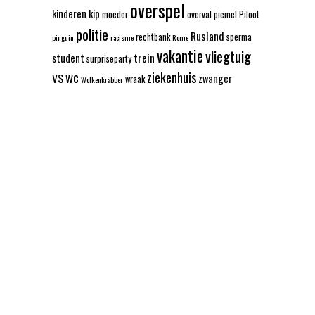
overspel
kinderen
kip
moeder
overval
piemel
Piloot
politie
Rusland
rechtbank
sperma
pinguin
racisme
Rome
vakantie
vliegtuig
trein
student
surpriseparty
wc
ziekenhuis
VS
zwanger
wraak
Wolkenkrabber