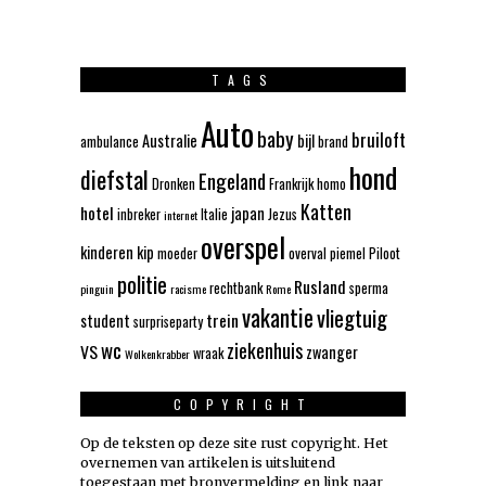
TAGS
Auto
baby
bruiloft
Australie
bijl
ambulance
brand
hond
diefstal
Engeland
Dronken
Frankrijk
homo
Katten
hotel
japan
inbreker
Italie
Jezus
internet
overspel
kinderen
kip
moeder
overval
piemel
Piloot
politie
Rusland
rechtbank
sperma
pinguin
racisme
Rome
vakantie
vliegtuig
trein
student
surpriseparty
wc
ziekenhuis
VS
zwanger
wraak
Wolkenkrabber
COPYRIGHT
Op de teksten op deze site rust copyright. Het
overnemen van artikelen is uitsluitend
toegestaan met bronvermelding en link naar