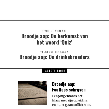
VORIGE VERHAAL
Broodje aap: De herkomst van
Previous
post:
het woord ‘Quiz’
VOLGENDE VERHAAL
Broodje aap: De drinkebroeders
Next
post:
LAATSTE DOOR
Broodje aap:
Foutloos schrijven
Een jongeman is net
klaar met zijn opleiding
en moet gaan solliciteren.