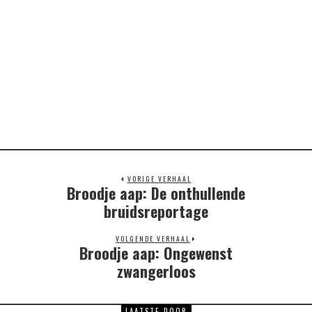
VORIGE VERHAAL
Broodje aap: De onthullende
Previous
post:
bruidsreportage
VOLGENDE VERHAAL
Broodje aap: Ongewenst
Next
post:
zwangerloos
LAATSTE DOOR