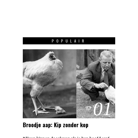
POPULAIR
01
Broodje aap: Kip zonder kop