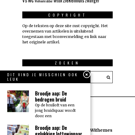
ziekenhuis
VS
zwanger
wraak
Wolkenkrabber
COPYRIGHT
Op de teksten op deze site rust copyright. Het
overnemen van artikelen is uitsluitend
toegestaan met bronvermelding en link naar
het originele artikel.
ZOEKEN
DIT VIND JE MISSCHIEN OOK
LEUK
Broodje aap: De
bedrogen bruid
Op de bruiloft van een
jong bruidspaar wordt
door een
Broodje aap: De
All rights reserved. Designed by
Withemes
gelukkige lottowinnaar