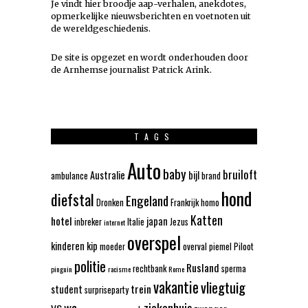
Je vindt hier broodje aap-verhalen, anekdotes,
opmerkelijke nieuwsberichten en voetnoten uit
de wereldgeschiedenis.
De site is opgezet en wordt onderhouden door
de Arnhemse journalist Patrick Arink.
TAGS
Auto
baby
bruiloft
Australie
bijl
ambulance
brand
hond
diefstal
Engeland
Dronken
Frankrijk
homo
Katten
hotel
japan
inbreker
Italie
Jezus
internet
overspel
kinderen
kip
moeder
overval
piemel
Piloot
politie
Rusland
rechtbank
sperma
pinguin
racisme
Rome
vakantie
vliegtuig
trein
student
surpriseparty
wc