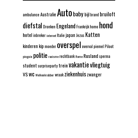
Auto
baby
bruiloft
Australie
bijl
ambulance
brand
hond
diefstal
Engeland
Dronken
Frankrijk
homo
Katten
hotel
japan
inbreker
Italie
Jezus
internet
overspel
kinderen
kip
moeder
overval
piemel
Piloot
politie
Rusland
rechtbank
sperma
pinguin
racisme
Rome
vakantie
vliegtuig
trein
student
surpriseparty
wc
ziekenhuis
VS
zwanger
wraak
Wolkenkrabber