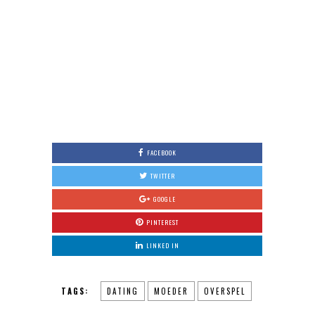
FACEBOOK
TWITTER
GOOGLE
PINTEREST
LINKED IN
TAGS:
DATING
MOEDER
OVERSPEL