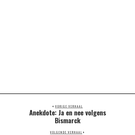
VORIGE VERHAAL
Anekdote: Ja en nee volgens
Previous
post:
Bismarck
VOLGENDE VERHAAL