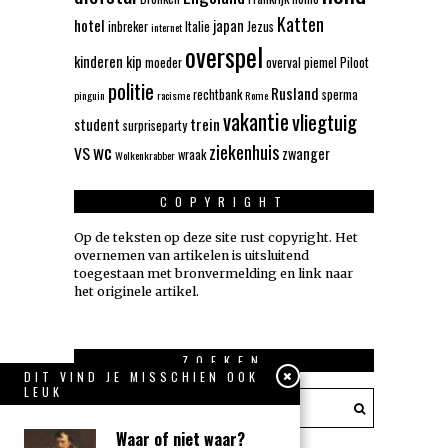
Katten
hotel
japan
inbreker
Italie
Jezus
internet
overspel
kinderen
kip
moeder
overval
piemel
Piloot
politie
Rusland
rechtbank
sperma
pinguin
racisme
Rome
vakantie
vliegtuig
trein
student
surpriseparty
wc
ziekenhuis
VS
zwanger
wraak
Wolkenkrabber
COPYRIGHT
Op de teksten op deze site rust copyright. Het
overnemen van artikelen is uitsluitend
toegestaan met bronvermelding en link naar
het originele artikel.
ZOEKEN
DIT VIND JE MISSCHIEN OOK
LEUK
Waar of niet waar?