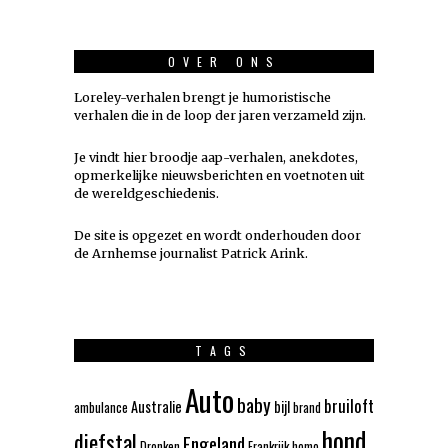
OVER ONS
Loreley-verhalen brengt je humoristische
verhalen die in de loop der jaren verzameld zijn.
Je vindt hier broodje aap-verhalen, anekdotes,
opmerkelijke nieuwsberichten en voetnoten uit
de wereldgeschiedenis.
De site is opgezet en wordt onderhouden door
de Arnhemse journalist Patrick Arink.
TAGS
Auto
baby
bruiloft
Australie
bijl
ambulance
brand
hond
diefstal
Engeland
Dronken
Frankrijk
homo