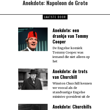
Anekdote: Napoleon de Grote
Next
post:
LAATSTE DOOR
Anekdote: een
drankje van Tommy
Cooper
De Engelse komiek
Tommy Cooper was
iemand die niet alleen op
het
Anekdote: de trots
van Churchill
Winston Churchill kennen
we vooral als de
standvastige Engelse
minister-president uit de
Anekdote: Churchills