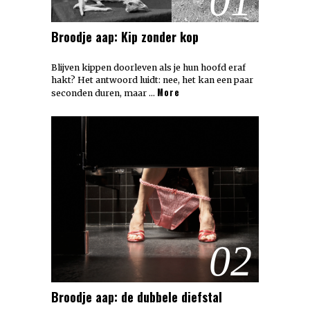
01
Broodje aap: Kip zonder kop
Blijven kippen doorleven als je hun hoofd eraf
hakt? Het antwoord luidt: nee, het kan een paar
More
seconden duren, maar …
02
Broodje aap: de dubbele diefstal