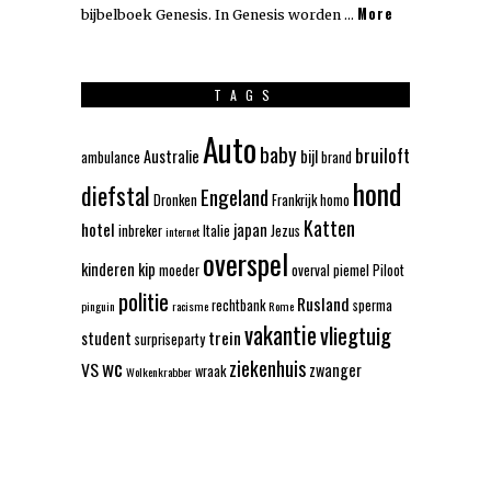
More
bijbelboek Genesis. In Genesis worden …
TAGS
Auto
baby
bruiloft
Australie
bijl
ambulance
brand
hond
diefstal
Engeland
Dronken
Frankrijk
homo
Katten
hotel
japan
inbreker
Italie
Jezus
internet
overspel
kinderen
kip
moeder
overval
piemel
Piloot
politie
Rusland
rechtbank
sperma
pinguin
racisme
Rome
vakantie
vliegtuig
trein
student
surpriseparty
wc
ziekenhuis
VS
zwanger
wraak
Wolkenkrabber