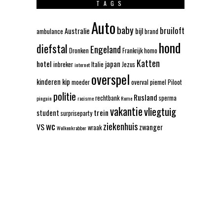
TAGS
Auto
baby
bruiloft
Australie
bijl
ambulance
brand
hond
diefstal
Engeland
Dronken
Frankrijk
homo
Katten
hotel
japan
inbreker
Italie
Jezus
internet
overspel
kinderen
kip
moeder
overval
piemel
Piloot
politie
Rusland
rechtbank
sperma
pinguin
racisme
Rome
vakantie
vliegtuig
trein
student
surpriseparty
wc
ziekenhuis
VS
zwanger
wraak
Wolkenkrabber