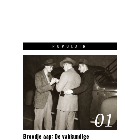
POPULAIR
01
Broodje aap: De vakkundige