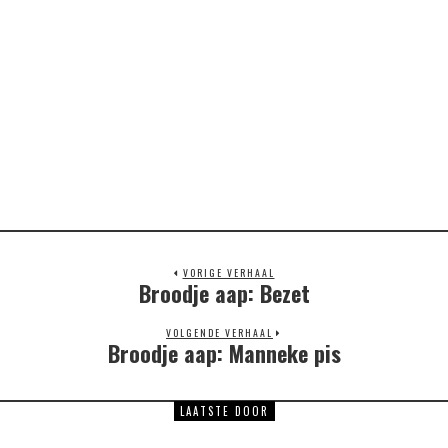
VORIGE VERHAAL
Broodje aap: Bezet
Previous
post:
VOLGENDE VERHAAL
Broodje aap: Manneke pis
Next
post:
LAATSTE DOOR