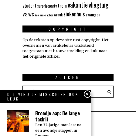
vakantie
vliegtuig
trein
student
surpriseparty
wc
ziekenhuis
VS
zwanger
wraak
Wolkenkrabber
COPYRIGHT
Op de teksten op deze site rust copyright. Het
overnemen van artikelen is uitsluitend
toegestaan met bronvermelding en link naar
het originele artikel.
ZOEKEN
DIT VIND JE MISSCHIEN OOK
LEUK
Broodje aap: De lange
taxirit
Een 32-jarige man laat na
een avondje stappen in
Emmen