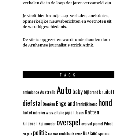
verhalen die in de loop der jaren verzameld zijn.
Je vindt hier broodje aap-verhalen, anekdotes,
opmerkelijke nieuwsberichten en voetnoten uit
de wereldgeschiedenis.
De site is opgezet en wordt onderhouden door
de Arnhemse journalist Patrick Arink.
TAGS
Auto
baby
bruiloft
Australie
bijl
ambulance
brand
hond
diefstal
Engeland
Dronken
Frankrijk
homo
Katten
hotel
japan
inbreker
Italie
Jezus
internet
overspel
kinderen
kip
moeder
overval
piemel
Piloot
politie
Rusland
rechtbank
sperma
pinguin
racisme
Rome