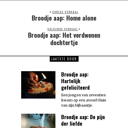
VORIGE VERHAAL
Broodje aap: Home alone
Previous
post:
VOLGENDE VERHAAL
Broodje aap: Het verdwenen
Next
post:
dochtertje
LAATSTE DOOR
Broodje aap:
Hartelijk
gefeliciteerd
Een jongen van zeventien
kwam op een avond thuis
van zijn bijbaantje.
Broodje aap: De pijn
der liefde