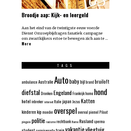
Broodje aap: Kijk- en leergeld
Aan het eind van de twintigste eeuw voerde
Dienst Omroepbijdragen fanatiek campagne
om zwartkijkers ertoe te bewegen zich aan te …
More
TAGS
Auto
baby
bruiloft
Australie
bijl
ambulance
brand
hond
diefstal
Engeland
Dronken
Frankrijk
homo
Katten
hotel
japan
inbreker
Italie
Jezus
internet
overspel
kinderen
kip
moeder
overval
piemel
Piloot
politie
Rusland
rechtbank
sperma
pinguin
racisme
Rome
vakantie
vliegtuig
trein
student
surpriseparty