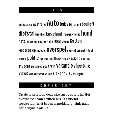
TAGS
Auto
baby
bruiloft
Australie
bijl
ambulance
brand
hond
diefstal
Engeland
Dronken
Frankrijk
homo
Katten
hotel
japan
inbreker
Italie
Jezus
internet
overspel
kinderen
kip
moeder
overval
piemel
Piloot
politie
Rusland
rechtbank
sperma
pinguin
racisme
Rome
vakantie
vliegtuig
trein
student
surpriseparty
wc
ziekenhuis
VS
zwanger
wraak
Wolkenkrabber
COPYRIGHT
Op de teksten op deze site rust copyright. Het
overnemen van artikelen is uitsluitend
toegestaan met bronvermelding en link naar
het originele artikel.