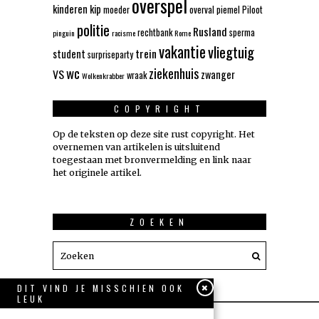
overspel
kinderen
kip
moeder
overval
piemel
Piloot
politie
Rusland
rechtbank
sperma
pinguin
racisme
Rome
vakantie
vliegtuig
trein
student
surpriseparty
wc
ziekenhuis
VS
zwanger
wraak
Wolkenkrabber
COPYRIGHT
Op de teksten op deze site rust copyright. Het
overnemen van artikelen is uitsluitend
toegestaan met bronvermelding en link naar
het originele artikel.
ZOEKEN
DIT VIND JE MISSCHIEN OOK
LEUK