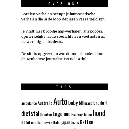
OVER ONS
Loreley-verhalen brengt je humoristische
verhalen die in de loop der jaren verzameld zijn.
Je vindt hier broodje aap-verhalen, anekdotes,
opmerkelijke nieuwsberichten en voetnoten uit
de wereldgeschiedenis.
De site is opgezet en wordt onderhouden door
de Arnhemse journalist Patrick Arink.
TAGS
Auto
baby
bruiloft
Australie
bijl
ambulance
brand
hond
diefstal
Engeland
Dronken
Frankrijk
homo
Katten
hotel
japan
inbreker
Italie
Jezus
internet