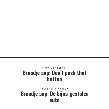
VORIGE VERHAAL
Broodje aap: Don’t push that
Previous
post:
button
VOLGENDE VERHAAL
Broodje aap: De bijna gestolen
Next
post:
auto