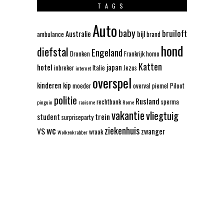
TAGS
Auto
baby
bruiloft
Australie
bijl
ambulance
brand
hond
diefstal
Engeland
Dronken
Frankrijk
homo
Katten
hotel
japan
inbreker
Italie
Jezus
internet
overspel
kinderen
kip
moeder
overval
piemel
Piloot
politie
Rusland
rechtbank
sperma
pinguin
racisme
Rome
vakantie
vliegtuig
trein
student
surpriseparty
wc
ziekenhuis
VS
zwanger
wraak
Wolkenkrabber