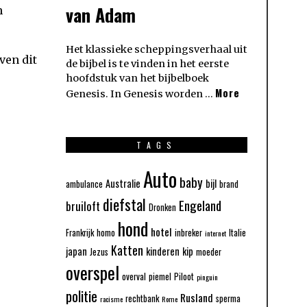
van Adam
n
Het klassieke scheppingsverhaal uit
ven dit
de bijbel is te vinden in het eerste
hoofdstuk van het bijbelboek
More
Genesis. In Genesis worden …
TAGS
Auto
baby
Australie
bijl
ambulance
brand
diefstal
Engeland
bruiloft
Dronken
hond
hotel
Frankrijk
homo
inbreker
Italie
internet
Katten
japan
kinderen
kip
Jezus
moeder
overspel
overval
piemel
Piloot
pinguin
politie
Rusland
rechtbank
sperma
racisme
Rome