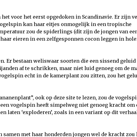
en het voor het eerst opgedoken in Scandinavie. Er zijn v
vogelspin kan haar eitjes onmogelijk in een tropische
mperatuur zou de spiderlings (dit zijn de jongen van ee
 haar eieren in een zelfgesponnen cocon leggen in hol
n. Er bestaan weliswaar soorten die een sissend gelui
anden af te schrikken, maar niet luid genoeg om de ma
e vogelspin echt in de kamerplant zou zitten, zou het gel
ananenplant”, ook op deze site te lezen, zou de vogelsp
 een vogelspin heeft simpelweg niet genoeg kracht om d
n laten ‘exploderen’, zoals in een variant op dit verhaa
in samen met haar honderden jongen wel de kracht zou