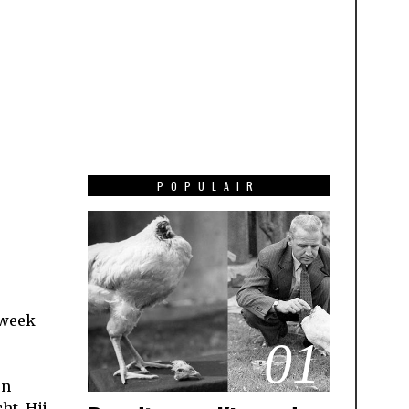
POPULAIR
 week
01
’n
ht. Hij