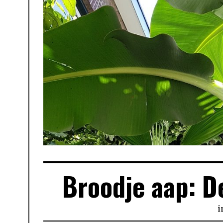
Broodje aap: D
i