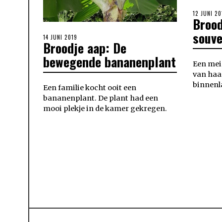
POSTED
12 JUNI 20
Brood
ON
souve
POSTED
14 JUNI 2019
Broodje aap: De
ON
bewegende bananenplant
Een meis
van haar
binnen
Een familie kocht ooit een
bananenplant. De plant had een
mooi plekje in de kamer gekregen.