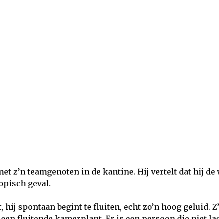
t z’n teamgenoten in de kantine. Hij vertelt dat hij de
opisch geval.
, hij spontaan begint te fluiten, echt zo’n hoog geluid. Z
een fluitende kamerplant. Er is een persoon die niet lac