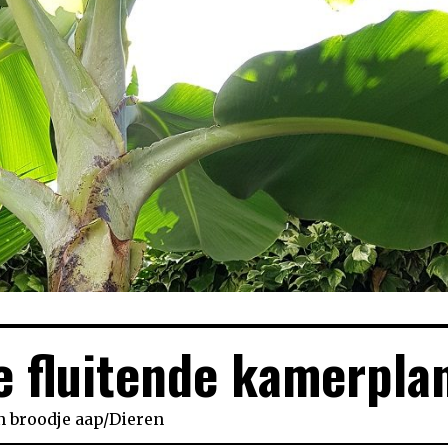
e fluitende kamerpla
n
broodje aap
/
Dieren