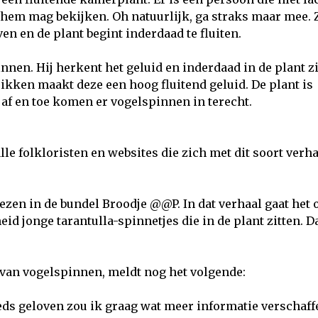
ij hem mag bekijken. Oh natuurlijk, ga straks maar mee. 
en en de plant begint inderdaad te fluiten.
nnen. Hij herkent het geluid en inderdaad in de plant zi
rikken maakt deze een hoog fluitend geluid. De plant is
af en toe komen er vogelspinnen in terecht.
alle folkloristen en websites die zich met dit soort verh
lezen in de bundel Broodje @@P. In dat verhaal gaat het
id jonge tarantulla-spinnetjes die in de plant zitten. D
r van vogelspinnen, meldt nog het volgende:
eds geloven zou ik graag wat meer informatie verschaff