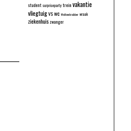
vakantie
trein
student
surpriseparty
vliegtuig
wc
VS
wraak
Wolkenkrabber
ziekenhuis
zwanger