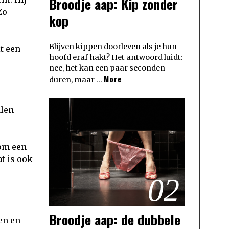
Broodje aap: Kip zonder
Zo
kop
Blijven kippen doorleven als je hun
t een
hoofd eraf hakt? Het antwoord luidt:
nee, het kan een paar seconden
More
duren, maar …
alen
 om een
at is ook
02
Broodje aap: de dubbele
en en