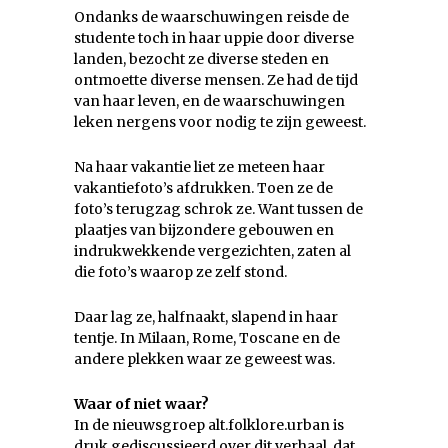
Ondanks de waarschuwingen reisde de
studente toch in haar uppie door diverse
landen, bezocht ze diverse steden en
ontmoette diverse mensen. Ze had de tijd
van haar leven, en de waarschuwingen
leken nergens voor nodig te zijn geweest.
Na haar vakantie liet ze meteen haar
vakantiefoto’s afdrukken. Toen ze de
foto’s terugzag schrok ze. Want tussen de
plaatjes van bijzondere gebouwen en
indrukwekkende vergezichten, zaten al
die foto’s waarop ze zelf stond.
Daar lag ze, halfnaakt, slapend in haar
tentje. In Milaan, Rome, Toscane en de
andere plekken waar ze geweest was.
Waar of niet waar?
In de nieuwsgroep alt.folklore.urban is
druk gediscussieerd over dit verhaal, dat