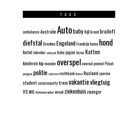
TAGS
Auto
baby
bruiloft
Australie
bijl
ambulance
brand
hond
diefstal
Engeland
Dronken
Frankrijk
homo
Katten
hotel
japan
inbreker
Italie
Jezus
internet
overspel
kinderen
kip
moeder
overval
piemel
Piloot
politie
Rusland
rechtbank
sperma
pinguin
racisme
Rome
vakantie
vliegtuig
trein
student
surpriseparty
wc
ziekenhuis
VS
zwanger
wraak
Wolkenkrabber