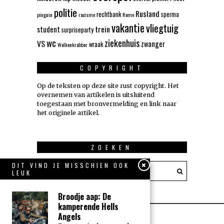
politie
Rusland
rechtbank
sperma
pinguin
racisme
Rome
vakantie
vliegtuig
trein
student
surpriseparty
wc
ziekenhuis
VS
zwanger
wraak
Wolkenkrabber
COPYRIGHT
Op de teksten op deze site rust copyright. Het
overnemen van artikelen is uitsluitend
toegestaan met bronvermelding en link naar
het originele artikel.
ZOEKEN
DIT VIND JE MISSCHIEN OOK
LEUK
Broodje aap: De
kamperende Hells
Angels