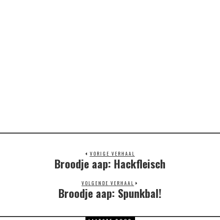
VORIGE VERHAAL
Broodje aap: Hackfleisch
Previous
post:
VOLGENDE VERHAAL
Broodje aap: Spunkbal!
Next
post: