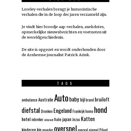
Loreley-verhalen brengt je humoristische
verhalen die in de loop der jaren verzameld zijn.
Je vindt hier broodje aap-verhalen, anekdotes,
opmerkelijke nieuwsberichten en voetnoten uit
de wereldgeschiedenis.
De site is opgezet en wordt onderhouden door
de Arnhemse journalist Patrick Arink.
TAGS
Auto
baby
bruiloft
Australie
bijl
ambulance
brand
hond
diefstal
Engeland
Dronken
Frankrijk
homo
Katten
hotel
japan
inbreker
Italie
Jezus
internet
overspel
kinderen
kip
moeder
overval
piemel
Piloot