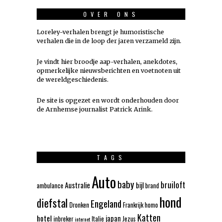
OVER ONS
Loreley-verhalen brengt je humoristische
verhalen die in de loop der jaren verzameld zijn.
Je vindt hier broodje aap-verhalen, anekdotes,
opmerkelijke nieuwsberichten en voetnoten uit
de wereldgeschiedenis.
De site is opgezet en wordt onderhouden door
de Arnhemse journalist Patrick Arink.
TAGS
Auto
baby
bruiloft
Australie
bijl
ambulance
brand
hond
diefstal
Engeland
Dronken
Frankrijk
homo
Katten
hotel
japan
inbreker
Italie
Jezus
internet