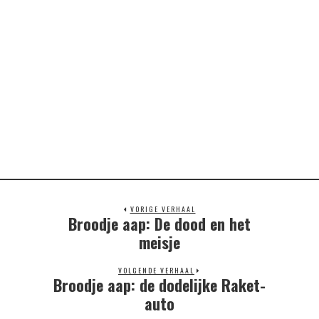
VORIGE VERHAAL
Broodje aap: De dood en het
Previous
post:
meisje
VOLGENDE VERHAAL
Broodje aap: de dodelijke Raket-
Next
post:
auto