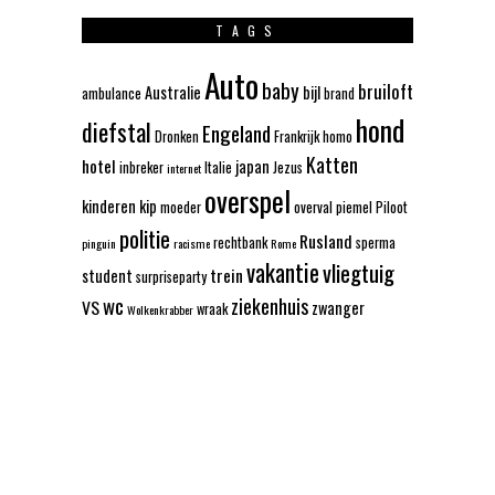
TAGS
Auto
baby
bruiloft
Australie
bijl
ambulance
brand
hond
diefstal
Engeland
Dronken
Frankrijk
homo
Katten
hotel
japan
inbreker
Italie
Jezus
internet
overspel
kinderen
kip
moeder
overval
piemel
Piloot
politie
Rusland
rechtbank
sperma
pinguin
racisme
Rome
vakantie
vliegtuig
trein
student
surpriseparty
wc
ziekenhuis
VS
zwanger
wraak
Wolkenkrabber