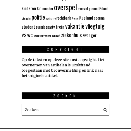
overspel
kinderen
kip
moeder
overval
piemel
Piloot
politie
Rusland
rechtbank
sperma
pinguin
racisme
Rome
vakantie
vliegtuig
trein
student
surpriseparty
wc
ziekenhuis
VS
zwanger
wraak
Wolkenkrabber
COPYRIGHT
Op de teksten op deze site rust copyright. Het
overnemen van artikelen is uitsluitend
toegestaan met bronvermelding en link naar
het originele artikel.
ZOEKEN