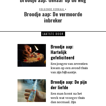
post:
VOLGENDE VERHAAL
Broodje aap: De vermoorde
Next
post:
inbreker
LAATSTE DOOR
Broodje aap:
Hartelijk
gefeliciteerd
Een jongen van zeventien
kwam op een avond thuis
van zijn bijbaantje.
Broodje aap: De pijn
der liefde
Een man komt na het
werk wat vroeger thuis
dan normaal. Zijn