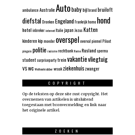
Auto
baby
bruiloft
Australie
bijl
ambulance
brand
hond
diefstal
Engeland
Dronken
Frankrijk
homo
Katten
hotel
japan
inbreker
Italie
Jezus
internet
overspel
kinderen
kip
moeder
overval
piemel
Piloot
politie
Rusland
rechtbank
sperma
pinguin
racisme
Rome
vakantie
vliegtuig
trein
student
surpriseparty
wc
ziekenhuis
VS
zwanger
wraak
Wolkenkrabber
COPYRIGHT
Op de teksten op deze site rust copyright. Het
overnemen van artikelen is uitsluitend
toegestaan met bronvermelding en link naar
het originele artikel.
ZOEKEN