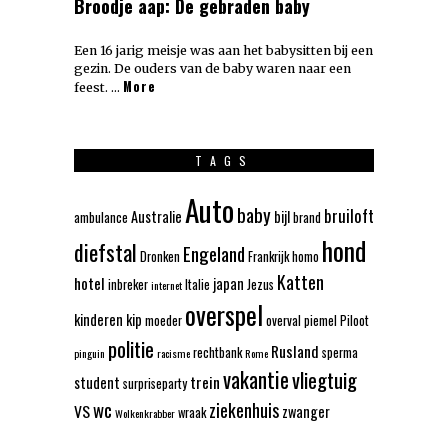
Broodje aap: De gebraden baby
Een 16 jarig meisje was aan het babysitten bij een
gezin. De ouders van de baby waren naar een
More
feest. …
TAGS
Auto
baby
bruiloft
Australie
bijl
ambulance
brand
hond
diefstal
Engeland
Dronken
Frankrijk
homo
Katten
hotel
japan
inbreker
Italie
Jezus
internet
overspel
kinderen
kip
moeder
overval
piemel
Piloot
politie
Rusland
rechtbank
sperma
pinguin
racisme
Rome
vakantie
vliegtuig
trein
student
surpriseparty
wc
ziekenhuis
VS
zwanger
wraak
Wolkenkrabber