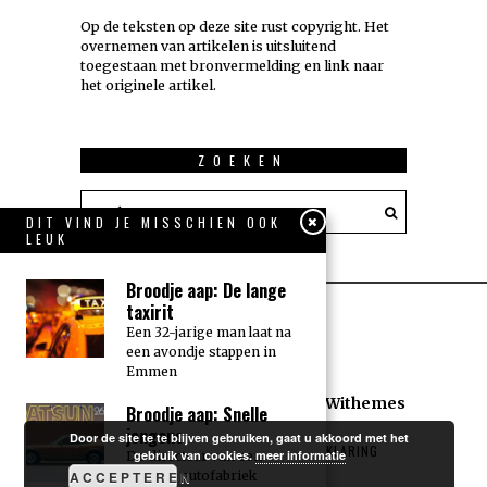
Op de teksten op deze site rust copyright. Het
overnemen van artikelen is uitsluitend
toegestaan met bronvermelding en link naar
het originele artikel.
ZOEKEN
DIT VIND JE MISSCHIEN OOK
LEUK
Broodje aap: De lange
taxirit
Een 32-jarige man laat na
een avondje stappen in
Emmen
All rights reserved. Designed by
Withemes
Broodje aap: Snelle
jongens
Door de site te te blijven gebruiken, gaat u akkoord met het
COOKIEVERKLARING
PRIVACYVERKLARING
gebruik van cookies.
meer informatie
De directeur van een
ACCEPTEREN
Japanse autofabriek