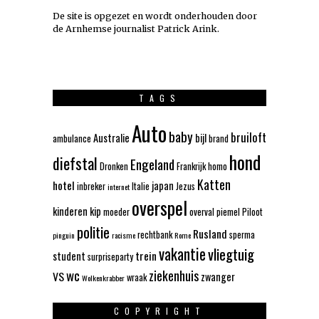
De site is opgezet en wordt onderhouden door
de Arnhemse journalist Patrick Arink.
TAGS
Auto
baby
bruiloft
Australie
bijl
ambulance
brand
hond
diefstal
Engeland
Dronken
Frankrijk
homo
Katten
hotel
japan
inbreker
Italie
Jezus
internet
overspel
kinderen
kip
moeder
overval
piemel
Piloot
politie
Rusland
rechtbank
sperma
pinguin
racisme
Rome
vakantie
vliegtuig
trein
student
surpriseparty
wc
ziekenhuis
VS
zwanger
wraak
Wolkenkrabber
COPYRIGHT