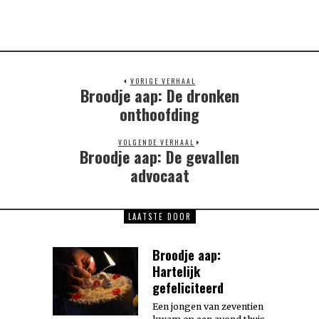
VORIGE VERHAAL
Broodje aap: De dronken
Previous
post:
onthoofding
VOLGENDE VERHAAL
Broodje aap: De gevallen
Next
post:
advocaat
LAATSTE DOOR
Broodje aap:
Hartelijk
gefeliciteerd
Een jongen van zeventien