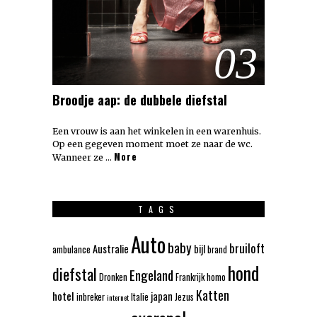
03
Broodje aap: de dubbele diefstal
Een vrouw is aan het winkelen in een warenhuis.
Op een gegeven moment moet ze naar de wc.
More
Wanneer ze …
TAGS
Auto
baby
bruiloft
Australie
bijl
ambulance
brand
hond
diefstal
Engeland
Dronken
Frankrijk
homo
Katten
hotel
japan
inbreker
Italie
Jezus
internet