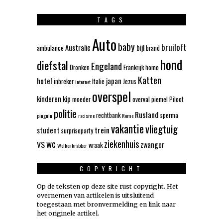
TAGS
Auto
baby
bruiloft
Australie
bijl
ambulance
brand
hond
diefstal
Engeland
Dronken
Frankrijk
homo
Katten
hotel
japan
inbreker
Italie
Jezus
internet
overspel
kinderen
kip
moeder
overval
piemel
Piloot
politie
Rusland
rechtbank
sperma
pinguin
racisme
Rome
vakantie
vliegtuig
trein
student
surpriseparty
wc
ziekenhuis
VS
zwanger
wraak
Wolkenkrabber
COPYRIGHT
Op de teksten op deze site rust copyright. Het
overnemen van artikelen is uitsluitend
toegestaan met bronvermelding en link naar
het originele artikel.