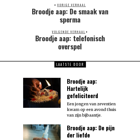
VORIGE VERHAAL
Broodje aap: De smaak van
Previous
post:
sperma
VOLGENDE VERHAAL
Broodje aap: telefonisch
Next
post:
overspel
LAATSTE DOOR
Broodje aap:
Hartelijk
gefeliciteerd
Een jongen van zeventien
kwam op een avond thuis
van zijn bijbaantje.
Broodje aap: De pijn
der liefde