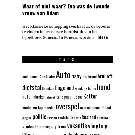
Waar of niet waar? Eva was de tweede
vrouw van Adam
Het klassieke scheppingsverhaal uit de bijbel is
te vinden in het eerste hoofdstuk van het
More
bijbelboek Genesis. In Genesis worden …
TAGS
Auto
baby
bruiloft
Australie
bijl
ambulance
brand
hond
diefstal
Engeland
Dronken
Frankrijk
homo
Katten
hotel
japan
inbreker
Italie
Jezus
internet
overspel
kinderen
kip
moeder
overval
piemel
Piloot
politie
Rusland
rechtbank
sperma
pinguin
racisme
Rome
vakantie
vliegtuig
trein
student
surpriseparty
wc
ziekenhuis
VS