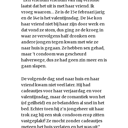
“Een vriendin vriendin van mij vertelde
laatst dat het uit is met haar vriend. Ik
vroeg waarom… Ze is de 15e februari jarig
en de 14e is het valentijnsdag. De 14e kon
haar vriend niet bij haar zijn door werk en
dat vond ze stom, dus ging ze de kroeg in
waar ze vervolgens half dronken een
andere jongen tegen kwam met wie ze
naar huis is gegaan. Ze hebben sex gehad,
maar ’t condoom was gescheurd
halverwege, dus ze had geen zin meer en is
gaan slapen.
De volgende dag snel naar huis en haar
vriend kwam niet veel later. Hij had
cadeautjes voor haar verjaardag en voor
valentijnsdag, maar de romantiek won het
(of geilheid) en ze belandden al snel in het
bed. Echter toen hij z’n jongeheer uit haar
trok zag hij een stuk condoom erop zitten
vastgeplakt! Ze mocht zonder cadeautjes
meteen het huis verlaten en het was uit.”