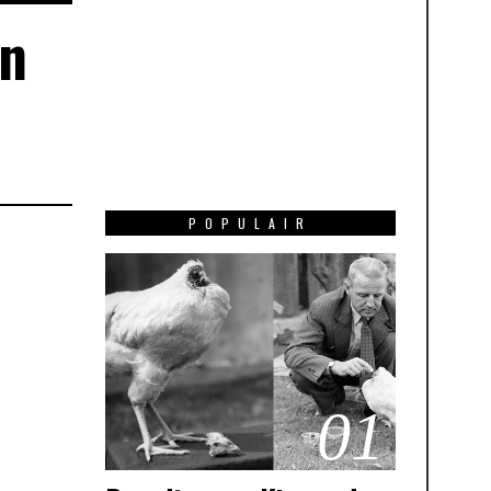
in
POPULAIR
01