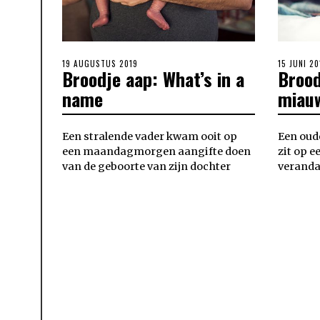
POSTED
19 AUGUSTUS 2019
POSTED
15 JUNI 20
Broodje aap: What’s in a
Brood
ON
ON
name
miau
Een stralende vader kwam ooit op
Een oud
een maandagmorgen aangifte doen
zit op e
van de geboorte van zijn dochter
veranda.