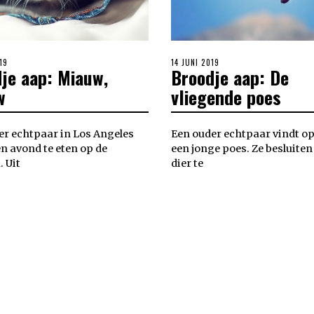
19
POSTED
14 JUNI 2019
je aap: Miauw,
Broodje aap: De
ON
w
vliegende poes
er echtpaar in Los Angeles
Een ouder echtpaar vindt o
en avond te eten op de
een jonge poes. Ze besluite
 Uit
dier te