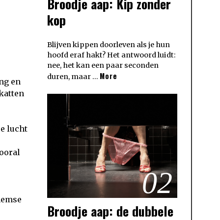
Broodje aap: Kip zonder
kop
Blijven kippen doorleven als je hun
hoofd eraf hakt? Het antwoord luidt:
nee, het kan een paar seconden
More
duren, maar …
ing en
katten
e lucht
ooral
02
nhemse
Broodje aap: de dubbele