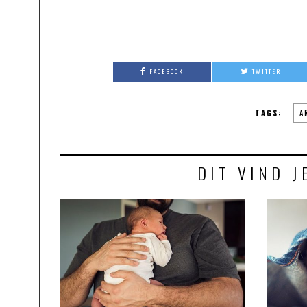
FACEBOOK
TWITTER
TAGS:
A
DIT VIND J