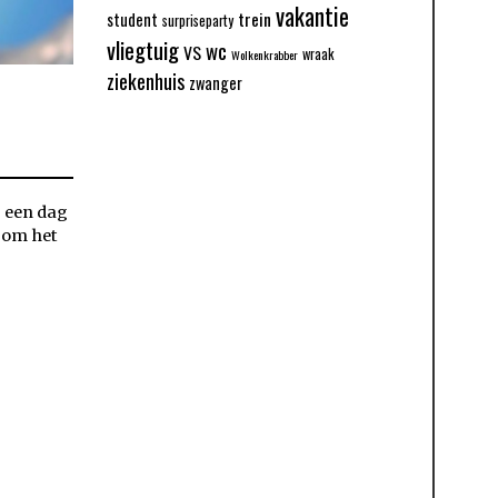
vakantie
trein
student
surpriseparty
vliegtuig
wc
VS
wraak
Wolkenkrabber
ziekenhuis
zwanger
p een dag
n om het