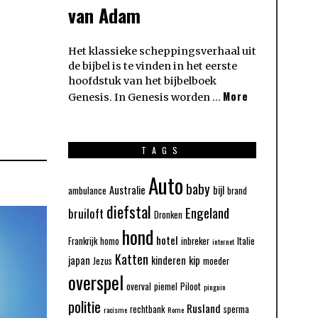
van Adam
Het klassieke scheppingsverhaal uit
de bijbel is te vinden in het eerste
hoofdstuk van het bijbelboek
More
Genesis. In Genesis worden …
TAGS
Auto
baby
Australie
bijl
ambulance
brand
diefstal
Engeland
bruiloft
Dronken
hond
hotel
Frankrijk
homo
inbreker
Italie
internet
Katten
japan
kinderen
kip
Jezus
moeder
overspel
overval
piemel
Piloot
pinguin
politie
Rusland
rechtbank
sperma
racisme
Rome