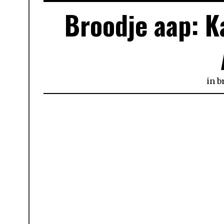
Broodje aap: K
in
b