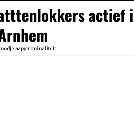
atttenlokkers actief 
Arnhem
roodje aap
/
criminaliteit