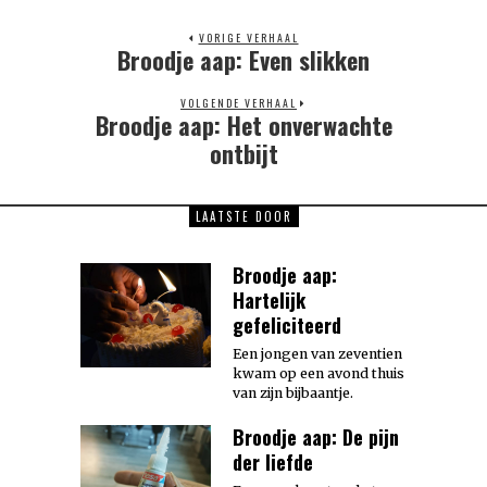
VORIGE VERHAAL
Broodje aap: Even slikken
Previous
post:
VOLGENDE VERHAAL
Broodje aap: Het onverwachte
Next
post:
ontbijt
LAATSTE DOOR
Broodje aap:
Hartelijk
gefeliciteerd
Een jongen van zeventien
kwam op een avond thuis
van zijn bijbaantje.
Broodje aap: De pijn
der liefde