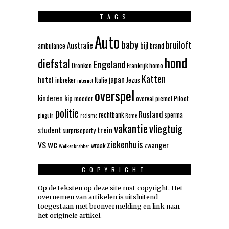
TAGS
Auto
baby
bruiloft
Australie
bijl
ambulance
brand
hond
diefstal
Engeland
Dronken
Frankrijk
homo
Katten
hotel
japan
inbreker
Italie
Jezus
internet
overspel
kinderen
kip
moeder
overval
piemel
Piloot
politie
Rusland
rechtbank
sperma
pinguin
racisme
Rome
vakantie
vliegtuig
trein
student
surpriseparty
wc
ziekenhuis
VS
zwanger
wraak
Wolkenkrabber
COPYRIGHT
Op de teksten op deze site rust copyright. Het
overnemen van artikelen is uitsluitend
toegestaan met bronvermelding en link naar
het originele artikel.