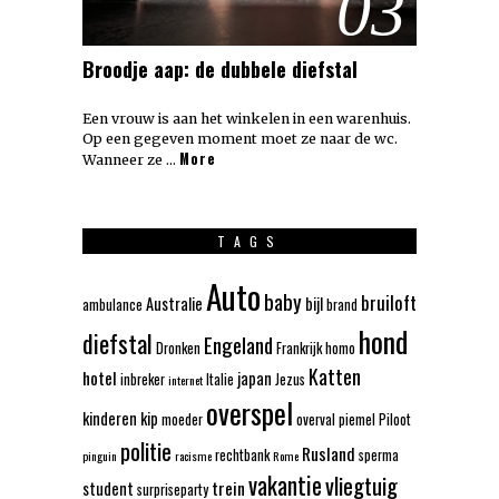
03
Broodje aap: de dubbele diefstal
Een vrouw is aan het winkelen in een warenhuis.
Op een gegeven moment moet ze naar de wc.
More
Wanneer ze …
TAGS
Auto
baby
bruiloft
Australie
bijl
ambulance
brand
hond
diefstal
Engeland
Dronken
Frankrijk
homo
Katten
hotel
japan
inbreker
Italie
Jezus
internet
overspel
kinderen
kip
moeder
overval
piemel
Piloot
politie
Rusland
rechtbank
sperma
pinguin
racisme
Rome
vakantie
vliegtuig
trein
student
surpriseparty