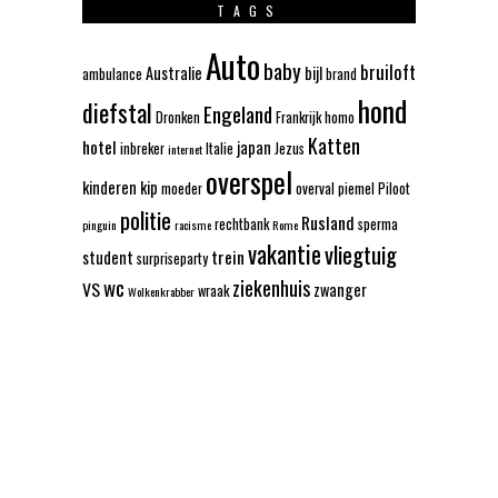
TAGS
Auto
baby
bruiloft
Australie
bijl
ambulance
brand
hond
diefstal
Engeland
Dronken
Frankrijk
homo
Katten
hotel
japan
inbreker
Italie
Jezus
internet
overspel
kinderen
kip
moeder
overval
piemel
Piloot
politie
Rusland
rechtbank
sperma
pinguin
racisme
Rome
vakantie
vliegtuig
trein
student
surpriseparty
wc
ziekenhuis
VS
zwanger
wraak
Wolkenkrabber