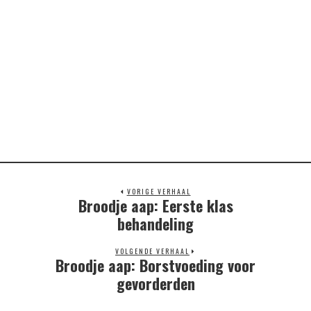
VORIGE VERHAAL
Broodje aap: Eerste klas
Previous
post:
behandeling
VOLGENDE VERHAAL
Broodje aap: Borstvoeding voor
Next
post:
gevorderden