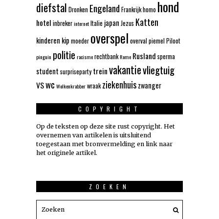
hond
diefstal
Engeland
Dronken
Frankrijk
homo
Katten
hotel
japan
inbreker
Italie
Jezus
internet
overspel
kinderen
kip
moeder
overval
piemel
Piloot
politie
Rusland
rechtbank
sperma
pinguin
racisme
Rome
vakantie
vliegtuig
trein
student
surpriseparty
wc
ziekenhuis
VS
zwanger
wraak
Wolkenkrabber
COPYRIGHT
Op de teksten op deze site rust copyright. Het
overnemen van artikelen is uitsluitend
toegestaan met bronvermelding en link naar
het originele artikel.
ZOEKEN