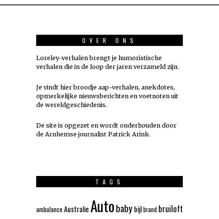
OVER ONS
Loreley-verhalen brengt je humoristische
verhalen die in de loop der jaren verzameld zijn.
Je vindt hier broodje aap-verhalen, anekdotes,
opmerkelijke nieuwsberichten en voetnoten uit
de wereldgeschiedenis.
De site is opgezet en wordt onderhouden door
de Arnhemse journalist Patrick Arink.
TAGS
Auto
baby
bruiloft
Australie
bijl
ambulance
brand