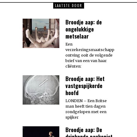
LAATSTE DOOR
Broodje aap: de
ongelukkige
metselaar
Een
verzekeringsmaatschappij
ontving ooit de volgende
brief van een van haar
cliënten:
Broodje aap: Het
vastgespijkerde
hoofd
LONDEN – Een Britse
man heeft tien dagen
rondgelopen met een
spijker
Broodje aap: De
drinkende paukenist