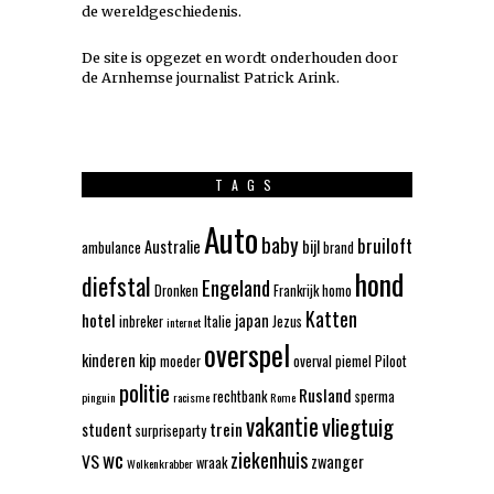
de wereldgeschiedenis.
De site is opgezet en wordt onderhouden door
de Arnhemse journalist Patrick Arink.
TAGS
Auto
baby
bruiloft
Australie
bijl
ambulance
brand
hond
diefstal
Engeland
Dronken
Frankrijk
homo
Katten
hotel
japan
inbreker
Italie
Jezus
internet
overspel
kinderen
kip
moeder
overval
piemel
Piloot
politie
Rusland
rechtbank
sperma
pinguin
racisme
Rome
vakantie
vliegtuig
trein
student
surpriseparty
wc
ziekenhuis
VS
zwanger
wraak
Wolkenkrabber