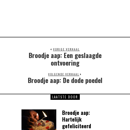
VORIGE VERHAAL
Broodje aap: Een geslaagde
Previous
post:
ontvoering
VOLGENDE VERHAAL
Broodje aap: De dode poedel
Next
post:
LAATSTE DOOR
Broodje aap:
Hartelijk
gefeliciteerd