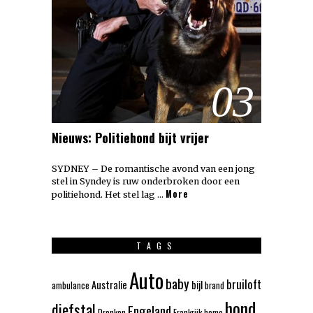
03
Nieuws: Politiehond bijt vrijer
SYDNEY – De romantische avond van een jong
stel in Syndey is ruw onderbroken door een
More
politiehond. Het stel lag …
TAGS
Auto
baby
bruiloft
Australie
bijl
ambulance
brand
hond
diefstal
Engeland
Dronken
Frankrijk
homo