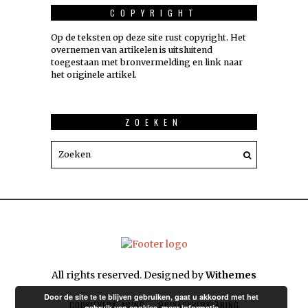
COPYRIGHT
Op de teksten op deze site rust copyright. Het
overnemen van artikelen is uitsluitend
toegestaan met bronvermelding en link naar
het originele artikel.
ZOEKEN
All rights reserved. Designed by
Withemes
Door de site te te blijven gebruiken, gaat u akkoord met het
COOKIEVERKLARING
PRIVACYVERKLARING
gebruik van cookies.
meer informatie