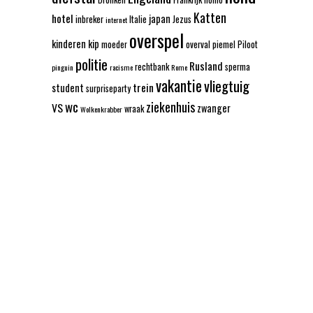
Katten
hotel
japan
inbreker
Italie
Jezus
internet
overspel
kinderen
kip
moeder
overval
piemel
Piloot
politie
Rusland
rechtbank
sperma
pinguin
racisme
Rome
vakantie
vliegtuig
trein
student
surpriseparty
wc
ziekenhuis
VS
zwanger
wraak
Wolkenkrabber