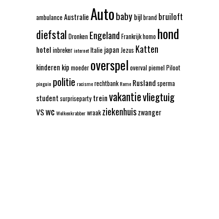
Auto
baby
bruiloft
Australie
bijl
ambulance
brand
hond
diefstal
Engeland
Dronken
Frankrijk
homo
Katten
hotel
japan
inbreker
Italie
Jezus
internet
overspel
kinderen
kip
moeder
overval
piemel
Piloot
politie
Rusland
rechtbank
sperma
pinguin
racisme
Rome
vakantie
vliegtuig
trein
student
surpriseparty
wc
ziekenhuis
VS
zwanger
wraak
Wolkenkrabber