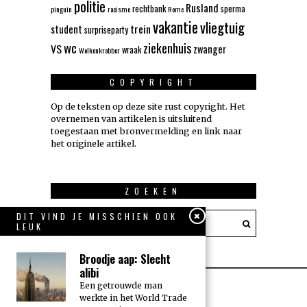
politie
Rusland
rechtbank
sperma
pinguin
racisme
Rome
vakantie
vliegtuig
trein
student
surpriseparty
wc
ziekenhuis
VS
zwanger
wraak
Wolkenkrabber
COPYRIGHT
Op de teksten op deze site rust copyright. Het
overnemen van artikelen is uitsluitend
toegestaan met bronvermelding en link naar
het originele artikel.
ZOEKEN
DIT VIND JE MISSCHIEN OOK
LEUK
Broodje aap: Slecht
alibi
Een getrouwde man
werkte in het World Trade