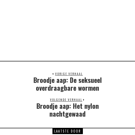
VORIGE VERHAAL
Broodje aap: De seksueel
Previous
post:
overdraagbare wormen
VOLGENDE VERHAAL
Broodje aap: Het nylon
Next
post:
nachtgewaad
LAATSTE DOOR