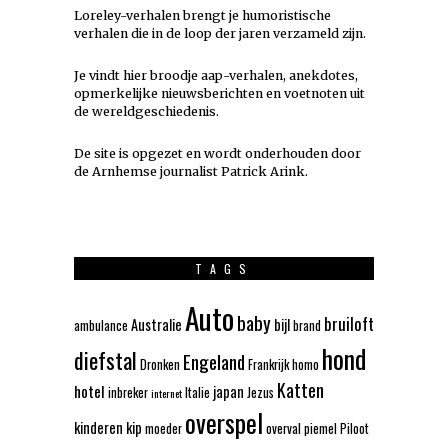
Loreley-verhalen brengt je humoristische
verhalen die in de loop der jaren verzameld zijn.
Je vindt hier broodje aap-verhalen, anekdotes,
opmerkelijke nieuwsberichten en voetnoten uit
de wereldgeschiedenis.
De site is opgezet en wordt onderhouden door
de Arnhemse journalist Patrick Arink.
TAGS
Auto
baby
bruiloft
Australie
bijl
ambulance
brand
hond
diefstal
Engeland
Dronken
Frankrijk
homo
Katten
hotel
japan
inbreker
Italie
Jezus
internet
overspel
kinderen
kip
moeder
overval
piemel
Piloot