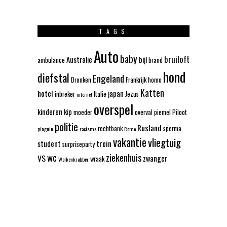
TAGS
Auto
baby
bruiloft
Australie
bijl
ambulance
brand
hond
diefstal
Engeland
Dronken
Frankrijk
homo
Katten
hotel
japan
inbreker
Italie
Jezus
internet
overspel
kinderen
kip
moeder
overval
piemel
Piloot
politie
Rusland
rechtbank
sperma
pinguin
racisme
Rome
vakantie
vliegtuig
trein
student
surpriseparty
wc
ziekenhuis
VS
zwanger
wraak
Wolkenkrabber