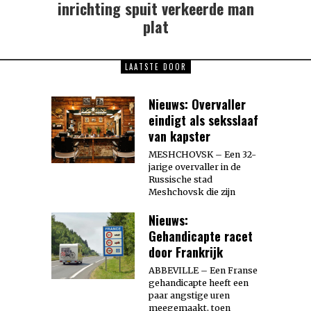
post:
inrichting spuit verkeerde man
plat
LAATSTE DOOR
Nieuws: Overvaller
eindigt als seksslaaf
van kapster
MESHCHOVSK – Een 32-
jarige overvaller in de
Russische stad
Meshchovsk die zijn
Nieuws:
Gehandicapte racet
door Frankrijk
ABBEVILLE – Een Franse
gehandicapte heeft een
paar angstige uren
meegemaakt, toen