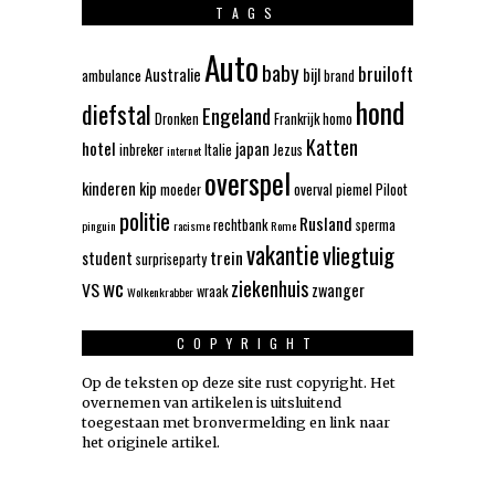
TAGS
Auto
baby
bruiloft
Australie
bijl
ambulance
brand
hond
diefstal
Engeland
Dronken
Frankrijk
homo
Katten
hotel
japan
inbreker
Italie
Jezus
internet
overspel
kinderen
kip
moeder
overval
piemel
Piloot
politie
Rusland
rechtbank
sperma
pinguin
racisme
Rome
vakantie
vliegtuig
trein
student
surpriseparty
wc
ziekenhuis
VS
zwanger
wraak
Wolkenkrabber
COPYRIGHT
Op de teksten op deze site rust copyright. Het
overnemen van artikelen is uitsluitend
toegestaan met bronvermelding en link naar
het originele artikel.