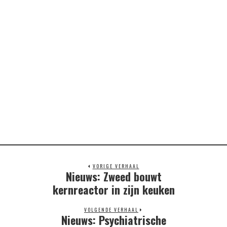
VORIGE VERHAAL
Nieuws: Zweed bouwt
Previous
post:
kernreactor in zijn keuken
VOLGENDE VERHAAL
Nieuws: Psychiatrische
Next