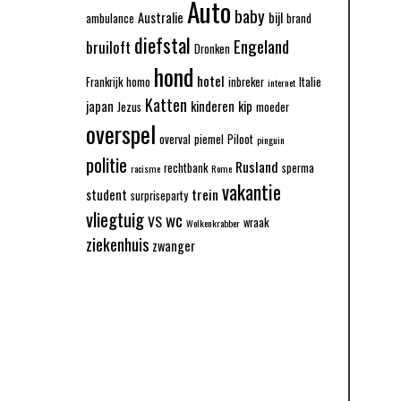
Auto
baby
Australie
bijl
ambulance
brand
diefstal
Engeland
bruiloft
Dronken
hond
hotel
Frankrijk
homo
inbreker
Italie
internet
Katten
japan
kinderen
kip
Jezus
moeder
overspel
overval
piemel
Piloot
pinguin
politie
Rusland
rechtbank
sperma
racisme
Rome
vakantie
trein
student
surpriseparty
vliegtuig
wc
VS
wraak
Wolkenkrabber
ziekenhuis
zwanger