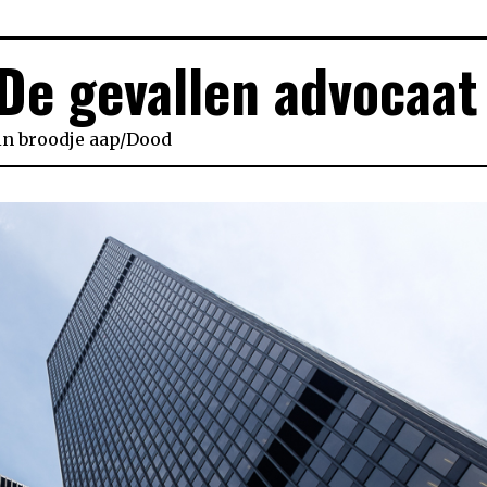
De gevallen advocaat
in
broodje aap
/
Dood