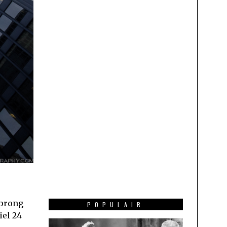
sprong
POPULAIR
iel 24