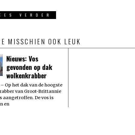
EES VERDER
JE MISSCHIEN OOK LEUK
Nieuws: Vos
gevonden op dak
wolkenkrabber
– Op het dak van de hoogste
abber van Groot-Brittannie
os aangetroffen. De vos is
n en