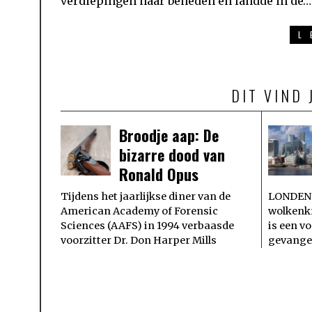
verdiepingen naar beneden en landde in de…
L
DIT VIND 
Broodje aap: De
bizarre dood van
Ronald Opus
Tijdens het jaarlijkse diner van de
LONDEN 
American Academy of Forensic
wolkenkr
Sciences (AAFS) in 1994 verbaasde
is een v
voorzitter Dr. Don Harper Mills
gevange