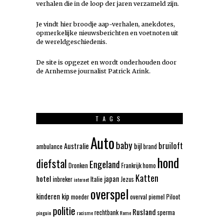
verhalen die in de loop der jaren verzameld zijn.
Je vindt hier broodje aap-verhalen, anekdotes,
opmerkelijke nieuwsberichten en voetnoten uit
de wereldgeschiedenis.
De site is opgezet en wordt onderhouden door
de Arnhemse journalist Patrick Arink.
TAGS
Auto
baby
bruiloft
Australie
bijl
ambulance
brand
hond
diefstal
Engeland
Dronken
Frankrijk
homo
Katten
hotel
japan
inbreker
Italie
Jezus
internet
overspel
kinderen
kip
moeder
overval
piemel
Piloot
politie
Rusland
rechtbank
sperma
pinguin
racisme
Rome