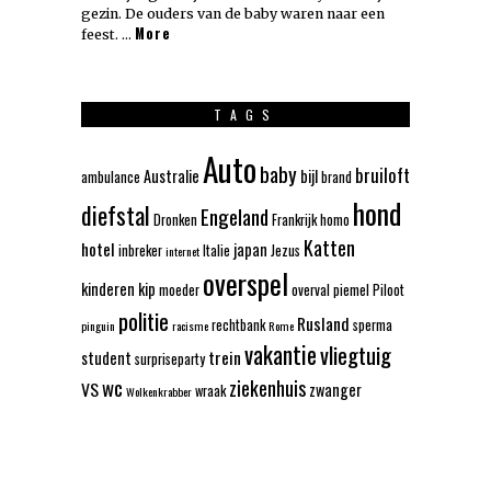
gezin. De ouders van de baby waren naar een
More
feest. …
TAGS
Auto
baby
bruiloft
Australie
bijl
ambulance
brand
hond
diefstal
Engeland
Dronken
Frankrijk
homo
Katten
hotel
japan
inbreker
Italie
Jezus
internet
overspel
kinderen
kip
moeder
overval
piemel
Piloot
politie
Rusland
rechtbank
sperma
pinguin
racisme
Rome
vakantie
vliegtuig
trein
student
surpriseparty
wc
ziekenhuis
VS
zwanger
wraak
Wolkenkrabber