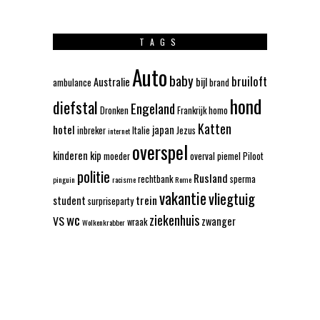
TAGS
Auto
baby
bruiloft
Australie
bijl
ambulance
brand
hond
diefstal
Engeland
Dronken
Frankrijk
homo
Katten
hotel
japan
inbreker
Italie
Jezus
internet
overspel
kinderen
kip
moeder
overval
piemel
Piloot
politie
Rusland
rechtbank
sperma
pinguin
racisme
Rome
vakantie
vliegtuig
trein
student
surpriseparty
wc
ziekenhuis
VS
zwanger
wraak
Wolkenkrabber