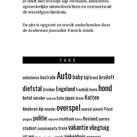
Je vindt hier broodje aap-verhalen, anekdotes,
opmerkelijke nieuwsberichten en voetnoten uit
de wereldgeschiedenis.
De site is opgezet en wordt onderhouden door
de Arnhemse journalist Patrick Arink.
TAGS
Auto
baby
bruiloft
Australie
bijl
ambulance
brand
hond
diefstal
Engeland
Dronken
Frankrijk
homo
Katten
hotel
japan
inbreker
Italie
Jezus
internet
overspel
kinderen
kip
moeder
overval
piemel
Piloot
politie
Rusland
rechtbank
sperma
pinguin
racisme
Rome
vakantie
vliegtuig
trein
student
surpriseparty
wc
ziekenhuis
VS
zwanger