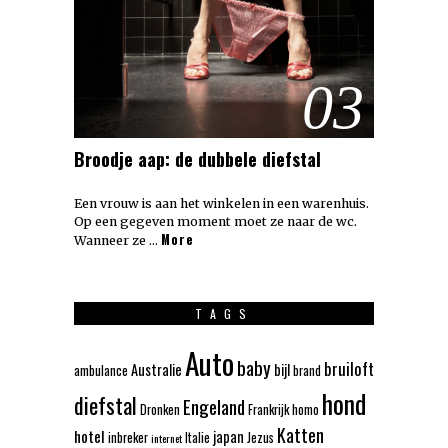
03
Broodje aap: de dubbele diefstal
Een vrouw is aan het winkelen in een warenhuis.
Op een gegeven moment moet ze naar de wc.
More
Wanneer ze …
TAGS
Auto
baby
bruiloft
Australie
bijl
ambulance
brand
hond
diefstal
Engeland
Dronken
Frankrijk
homo
Katten
hotel
japan
inbreker
Italie
Jezus
internet