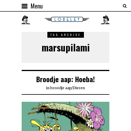
Menu
TAG ARCHIVE
marsupilami
Broodje aap: Hoeba!
in
broodje aap
/
Dieren