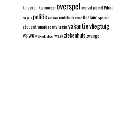
overspel
kinderen
kip
moeder
overval
piemel
Piloot
politie
Rusland
rechtbank
sperma
pinguin
racisme
Rome
vakantie
vliegtuig
trein
student
surpriseparty
wc
ziekenhuis
VS
zwanger
wraak
Wolkenkrabber