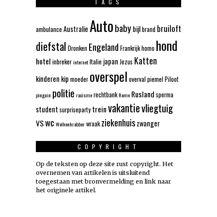
TAGS
Auto
baby
bruiloft
Australie
bijl
ambulance
brand
hond
diefstal
Engeland
Dronken
Frankrijk
homo
Katten
hotel
japan
inbreker
Italie
Jezus
internet
overspel
kinderen
kip
moeder
overval
piemel
Piloot
politie
Rusland
rechtbank
sperma
pinguin
racisme
Rome
vakantie
vliegtuig
trein
student
surpriseparty
wc
ziekenhuis
VS
zwanger
wraak
Wolkenkrabber
COPYRIGHT
Op de teksten op deze site rust copyright. Het
overnemen van artikelen is uitsluitend
toegestaan met bronvermelding en link naar
het originele artikel.