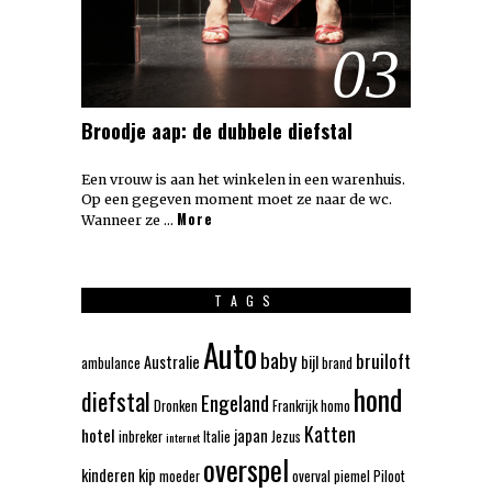
03
Broodje aap: de dubbele diefstal
Een vrouw is aan het winkelen in een warenhuis.
Op een gegeven moment moet ze naar de wc.
More
Wanneer ze …
TAGS
Auto
baby
bruiloft
Australie
bijl
ambulance
brand
hond
diefstal
Engeland
Dronken
Frankrijk
homo
Katten
hotel
japan
inbreker
Italie
Jezus
internet
overspel
kinderen
kip
moeder
overval
piemel
Piloot