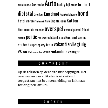
Auto
baby
bruiloft
Australie
bijl
ambulance
brand
hond
diefstal
Engeland
Dronken
Frankrijk
homo
Katten
hotel
japan
inbreker
Italie
Jezus
internet
overspel
kinderen
kip
moeder
overval
piemel
Piloot
politie
Rusland
rechtbank
sperma
pinguin
racisme
Rome
vakantie
vliegtuig
trein
student
surpriseparty
wc
ziekenhuis
VS
zwanger
wraak
Wolkenkrabber
COPYRIGHT
Op de teksten op deze site rust copyright. Het
overnemen van artikelen is uitsluitend
toegestaan met bronvermelding en link naar
het originele artikel.
ZOEKEN