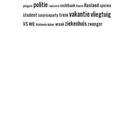
politie
Rusland
rechtbank
sperma
pinguin
racisme
Rome
vakantie
vliegtuig
trein
student
surpriseparty
wc
ziekenhuis
VS
zwanger
wraak
Wolkenkrabber