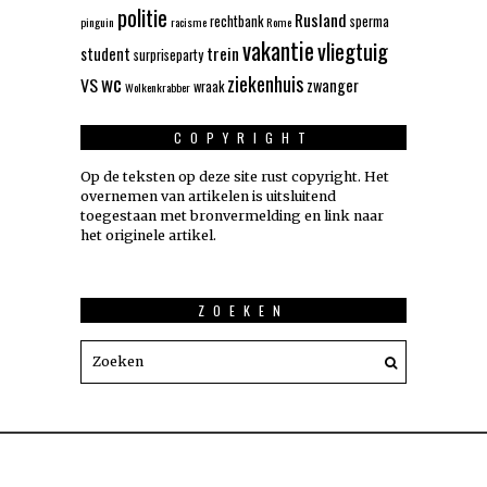
politie
Rusland
rechtbank
sperma
pinguin
racisme
Rome
vakantie
vliegtuig
trein
student
surpriseparty
wc
ziekenhuis
VS
zwanger
wraak
Wolkenkrabber
COPYRIGHT
Op de teksten op deze site rust copyright. Het
overnemen van artikelen is uitsluitend
toegestaan met bronvermelding en link naar
het originele artikel.
ZOEKEN