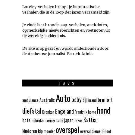
Loreley-verhalen brengt je humoristische
verhalen die in de loop der jaren verzameld zijn.
Je vindt hier broodje aap-verhalen, anekdotes,
opmerkelijke nieuwsberichten en voetnoten uit
de wereldgeschiedenis.
De site is opgezet en wordt onderhouden door
de Arnhemse journalist Patrick Arink.
TAGS
Auto
baby
bruiloft
Australie
bijl
ambulance
brand
hond
diefstal
Engeland
Dronken
Frankrijk
homo
Katten
hotel
japan
inbreker
Italie
Jezus
internet
overspel
kinderen
kip
moeder
overval
piemel
Piloot