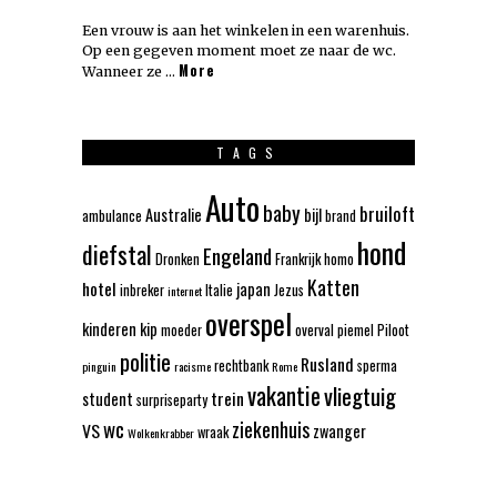
Een vrouw is aan het winkelen in een warenhuis.
Op een gegeven moment moet ze naar de wc.
More
Wanneer ze …
TAGS
Auto
baby
bruiloft
Australie
bijl
ambulance
brand
hond
diefstal
Engeland
Dronken
Frankrijk
homo
Katten
hotel
japan
inbreker
Italie
Jezus
internet
overspel
kinderen
kip
moeder
overval
piemel
Piloot
politie
Rusland
rechtbank
sperma
pinguin
racisme
Rome
vakantie
vliegtuig
trein
student
surpriseparty
wc
ziekenhuis
VS
zwanger
wraak
Wolkenkrabber