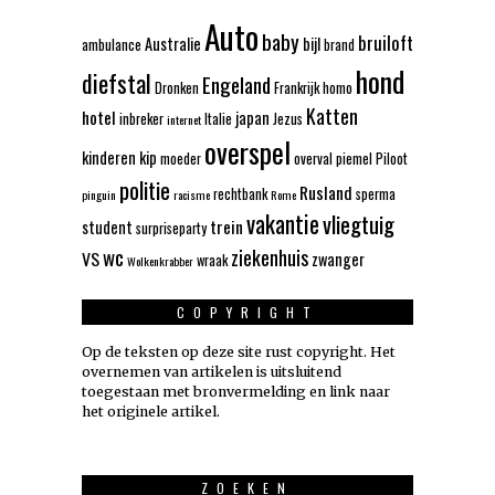
Auto
baby
bruiloft
Australie
bijl
ambulance
brand
hond
diefstal
Engeland
Dronken
Frankrijk
homo
Katten
hotel
japan
inbreker
Italie
Jezus
internet
overspel
kinderen
kip
moeder
overval
piemel
Piloot
politie
Rusland
rechtbank
sperma
pinguin
racisme
Rome
vakantie
vliegtuig
trein
student
surpriseparty
wc
ziekenhuis
VS
zwanger
wraak
Wolkenkrabber
COPYRIGHT
Op de teksten op deze site rust copyright. Het
overnemen van artikelen is uitsluitend
toegestaan met bronvermelding en link naar
het originele artikel.
ZOEKEN