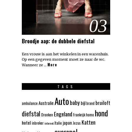
03
Broodje aap: de dubbele diefstal
Een vrouw is aan het winkelen in een warenhuis.
Op een gegeven moment moet ze naar de wc.
More
Wanneer ze …
TAGS
Auto
baby
bruiloft
Australie
bijl
ambulance
brand
hond
diefstal
Engeland
Dronken
Frankrijk
homo
Katten
hotel
japan
inbreker
Italie
Jezus
internet
overspel