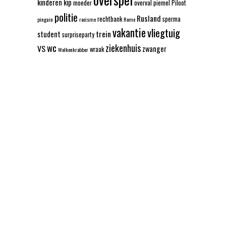
kinderen
kip
moeder
overval
piemel
Piloot
politie
Rusland
rechtbank
sperma
pinguin
racisme
Rome
vakantie
vliegtuig
trein
student
surpriseparty
wc
ziekenhuis
VS
zwanger
wraak
Wolkenkrabber