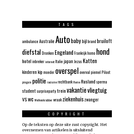
TAGS
Auto
baby
bruiloft
Australie
bijl
ambulance
brand
hond
diefstal
Engeland
Dronken
Frankrijk
homo
Katten
hotel
japan
inbreker
Italie
Jezus
internet
overspel
kinderen
kip
moeder
overval
piemel
Piloot
politie
Rusland
rechtbank
sperma
pinguin
racisme
Rome
vakantie
vliegtuig
trein
student
surpriseparty
wc
ziekenhuis
VS
zwanger
wraak
Wolkenkrabber
COPYRIGHT
Op de teksten op deze site rust copyright. Het
overnemen van artikelen is uitsluitend