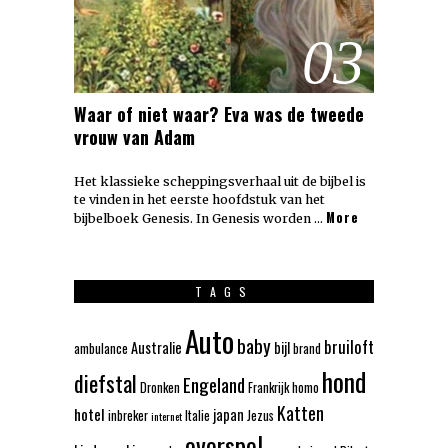
03
Waar of niet waar? Eva was de tweede
vrouw van Adam
Het klassieke scheppingsverhaal uit de bijbel is
te vinden in het eerste hoofdstuk van het
More
bijbelboek Genesis. In Genesis worden …
TAGS
Auto
baby
bruiloft
Australie
bijl
ambulance
brand
hond
diefstal
Engeland
Dronken
Frankrijk
homo
Katten
hotel
japan
inbreker
Italie
Jezus
internet
overspel