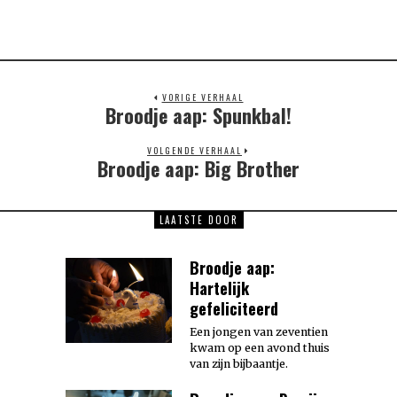
VORIGE VERHAAL
Broodje aap: Spunkbal!
Previous
post:
VOLGENDE VERHAAL
Broodje aap: Big Brother
Next
post:
LAATSTE DOOR
Broodje aap:
Hartelijk
gefeliciteerd
Een jongen van zeventien
kwam op een avond thuis
van zijn bijbaantje.