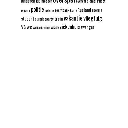
kinderen
kip
moeder
overval
piemel
Piloot
politie
Rusland
rechtbank
sperma
pinguin
racisme
Rome
vakantie
vliegtuig
trein
student
surpriseparty
wc
ziekenhuis
VS
zwanger
wraak
Wolkenkrabber