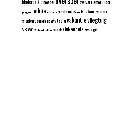
overspel
kinderen
kip
moeder
overval
piemel
Piloot
politie
Rusland
rechtbank
sperma
pinguin
racisme
Rome
vakantie
vliegtuig
trein
student
surpriseparty
wc
ziekenhuis
VS
zwanger
wraak
Wolkenkrabber