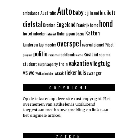
Auto
baby
bruiloft
Australie
bijl
ambulance
brand
hond
diefstal
Engeland
Dronken
Frankrijk
homo
Katten
hotel
japan
inbreker
Italie
Jezus
internet
overspel
kinderen
kip
moeder
overval
piemel
Piloot
politie
Rusland
rechtbank
sperma
pinguin
racisme
Rome
vakantie
vliegtuig
trein
student
surpriseparty
wc
ziekenhuis
VS
zwanger
wraak
Wolkenkrabber
COPYRIGHT
Op de teksten op deze site rust copyright. Het
overnemen van artikelen is uitsluitend
toegestaan met bronvermelding en link naar
het originele artikel.
ZOEKEN