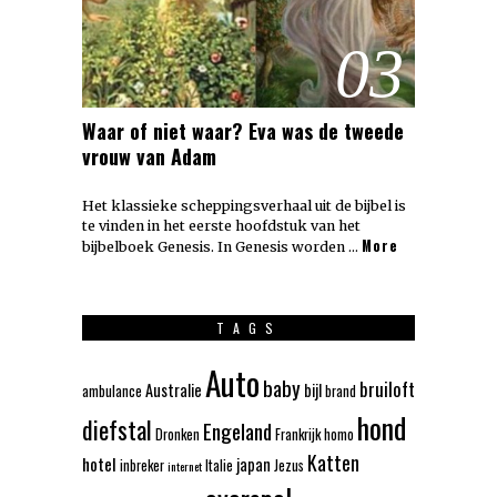
03
Waar of niet waar? Eva was de tweede
vrouw van Adam
Het klassieke scheppingsverhaal uit de bijbel is
te vinden in het eerste hoofdstuk van het
More
bijbelboek Genesis. In Genesis worden …
TAGS
Auto
baby
bruiloft
Australie
bijl
ambulance
brand
hond
diefstal
Engeland
Dronken
Frankrijk
homo
Katten
hotel
japan
inbreker
Italie
Jezus
internet