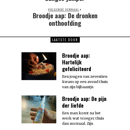
VOLGENDE VERHAAL
Broodje aap: De dronken
Next
post:
onthoofding
LAATSTE DOOR
Broodje aap:
Hartelijk
gefeliciteerd
Een jongen van zeventien
kwam op een avond thuis
van zijn bijbaantje.
Broodje aap: De pijn
der liefde
Een man komt na het
werk wat vroeger thuis
dan normaal. Zijn