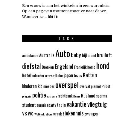
Een vrouw is aan het winkelen in een warenhuis.
Op een gegeven moment moet ze naar de wc.
More
Wanneer ze …
TAGS
Auto
baby
bruiloft
Australie
bijl
ambulance
brand
hond
diefstal
Engeland
Dronken
Frankrijk
homo
Katten
hotel
japan
inbreker
Italie
Jezus
internet
overspel
kinderen
kip
moeder
overval
piemel
Piloot
politie
Rusland
rechtbank
sperma
pinguin
racisme
Rome
vakantie
vliegtuig
trein
student
surpriseparty
wc
ziekenhuis
VS
zwanger
wraak
Wolkenkrabber