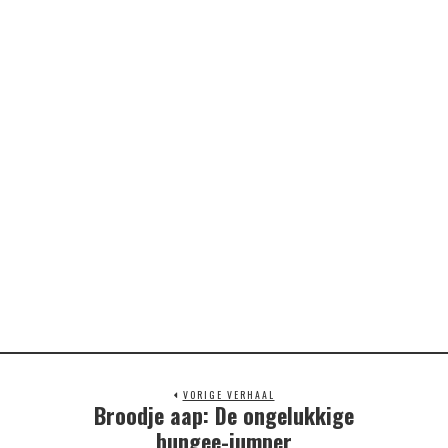
VORIGE VERHAAL
Broodje aap: De ongelukkige
Previous
post:
bungee-jumper