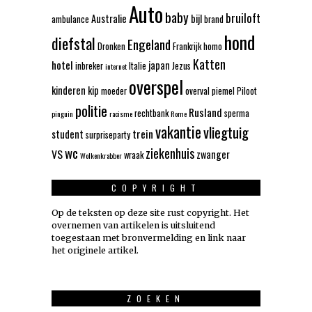
Auto
baby
bruiloft
Australie
bijl
ambulance
brand
hond
diefstal
Engeland
Dronken
Frankrijk
homo
Katten
hotel
japan
inbreker
Italie
Jezus
internet
overspel
kinderen
kip
moeder
overval
piemel
Piloot
politie
Rusland
rechtbank
sperma
pinguin
racisme
Rome
vakantie
vliegtuig
trein
student
surpriseparty
wc
ziekenhuis
VS
zwanger
wraak
Wolkenkrabber
COPYRIGHT
Op de teksten op deze site rust copyright. Het
overnemen van artikelen is uitsluitend
toegestaan met bronvermelding en link naar
het originele artikel.
ZOEKEN