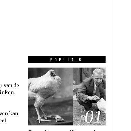
POPULAIR
r van de
rinken.
01
aven kan
eel