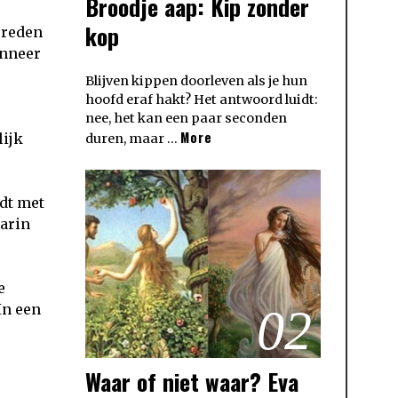
Broodje aap: Kip zonder
kop
gereden
anneer
Blijven kippen doorleven als je hun
hoofd eraf hakt? Het antwoord luidt:
nee, het kan een paar seconden
More
lijk
duren, maar …
rdt met
aarin
e
In een
02
Waar of niet waar? Eva