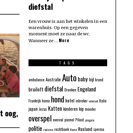
diefstal
Een vrouw is aan het winkelen in een
warenhuis. Op een gegeven
moment moet ze naar de wc.
More
Wanneer ze …
TAGS
Auto
baby
Australie
bijl
ambulance
brand
diefstal
Engeland
bruiloft
Dronken
hond
hotel
Frankrijk
homo
inbreker
Italie
internet
Katten
japan
kinderen
kip
Jezus
moeder
t oog,
overspel
overval
piemel
Piloot
pinguin
politie
Rusland
rechtbank
sperma
racisme
Rome