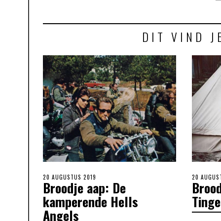
DIT VIND J
POSTED
20 AUGUSTUS 2019
POSTED
20 AUGUS
Broodje aap: De
Brood
ON
ON
kamperende Hells
Tinge
Angels