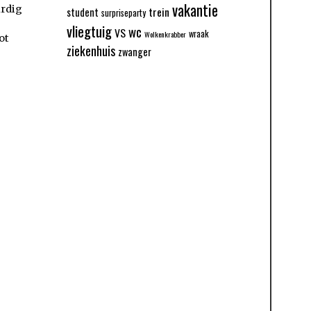
vakantie
ardig
trein
student
surpriseparty
vliegtuig
wc
VS
wraak
Wolkenkrabber
ot
ziekenhuis
zwanger