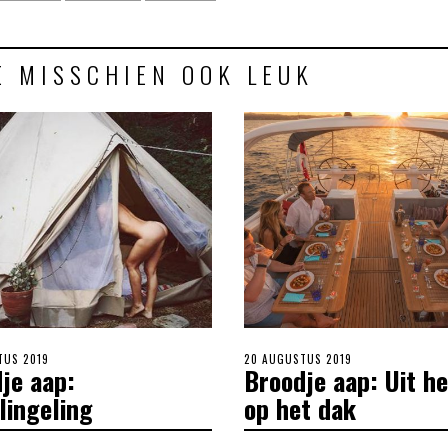
E MISSCHIEN OOK LEUK
TUS 2019
POSTED
20 AUGUSTUS 2019
je aap:
Broodje aap: Uit he
ON
lingeling
op het dak