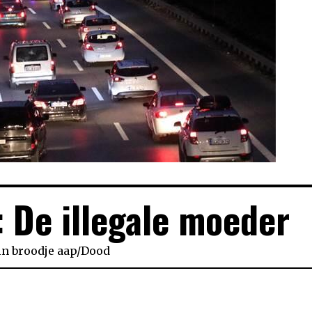
 De illegale moeder
in
broodje aap
/
Dood