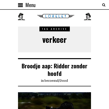
Menu
TAG ARCHIVE
verkeer
Broodje aap: Ridder zonder
hoofd
in
beroemd
/
Dood