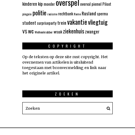
overspel
kinderen
kip
moeder
overval
piemel
Piloot
politie
Rusland
rechtbank
sperma
pinguin
racisme
Rome
vakantie
vliegtuig
trein
student
surpriseparty
wc
ziekenhuis
VS
zwanger
wraak
Wolkenkrabber
COPYRIGHT
Op de teksten op deze site rust copyright. Het
overnemen van artikelen is uitsluitend
toegestaan met bronvermelding en link naar
het originele artikel.
ZOEKEN