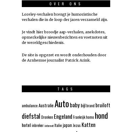
OVER ONS
Loreley-verhalen brengt je humoristische
verhalen die in de loop der jaren verzameld zijn.
Je vindt hier broodje aap-verhalen, anekdotes,
opmerkelijke nieuwsberichten en voetnoten uit
de wereldgeschiedenis.
De site is opgezet en wordt onderhouden door
de Arnhemse journalist Patrick Arink.
TAGS
Auto
baby
bruiloft
Australie
bijl
ambulance
brand
hond
diefstal
Engeland
Dronken
Frankrijk
homo
Katten
hotel
japan
inbreker
Italie
Jezus
internet