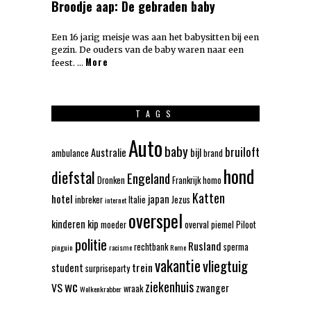
Broodje aap: De gebraden baby
Een 16 jarig meisje was aan het babysitten bij een
gezin. De ouders van de baby waren naar een
More
feest. …
TAGS
Auto
baby
bruiloft
Australie
bijl
ambulance
brand
hond
diefstal
Engeland
Dronken
Frankrijk
homo
Katten
hotel
japan
inbreker
Italie
Jezus
internet
overspel
kinderen
kip
moeder
overval
piemel
Piloot
politie
Rusland
rechtbank
sperma
pinguin
racisme
Rome
vakantie
vliegtuig
trein
student
surpriseparty
wc
ziekenhuis
VS
zwanger
wraak
Wolkenkrabber