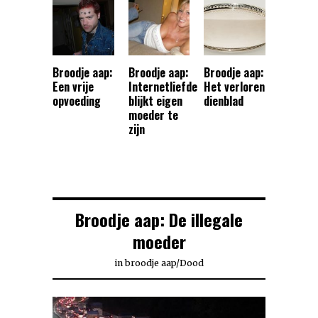
Broodje aap:
Broodje aap:
Broodje aap:
Een vrije
Internetliefde
Het verloren
opvoeding
blijkt eigen
dienblad
moeder te
zijn
Broodje aap: De illegale
moeder
in
broodje aap
/
Dood