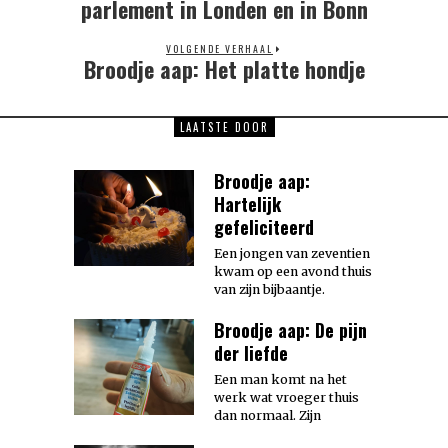
post:
parlement in Londen en in Bonn
VOLGENDE VERHAAL
Broodje aap: Het platte hondje
Next
post:
LAATSTE DOOR
Broodje aap:
Hartelijk
gefeliciteerd
Een jongen van zeventien
kwam op een avond thuis
van zijn bijbaantje.
Broodje aap: De pijn
der liefde
Een man komt na het
werk wat vroeger thuis
dan normaal. Zijn