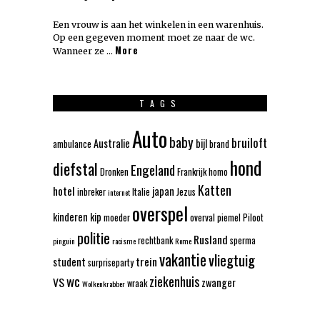
Een vrouw is aan het winkelen in een warenhuis.
Op een gegeven moment moet ze naar de wc.
More
Wanneer ze …
TAGS
Auto
baby
bruiloft
Australie
bijl
ambulance
brand
hond
diefstal
Engeland
Dronken
Frankrijk
homo
Katten
hotel
japan
inbreker
Italie
Jezus
internet
overspel
kinderen
kip
moeder
overval
piemel
Piloot
politie
Rusland
rechtbank
sperma
pinguin
racisme
Rome
vakantie
vliegtuig
trein
student
surpriseparty
wc
ziekenhuis
VS
zwanger
wraak
Wolkenkrabber