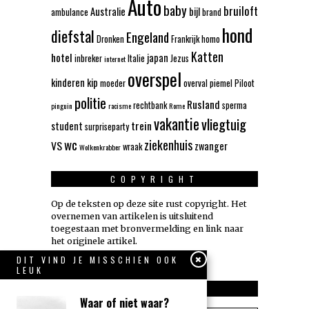
Auto
baby
bruiloft
Australie
bijl
ambulance
brand
hond
diefstal
Engeland
Dronken
Frankrijk
homo
Katten
hotel
japan
inbreker
Italie
Jezus
internet
overspel
kinderen
kip
moeder
overval
piemel
Piloot
politie
Rusland
rechtbank
sperma
pinguin
racisme
Rome
vakantie
vliegtuig
trein
student
surpriseparty
wc
ziekenhuis
VS
zwanger
wraak
Wolkenkrabber
COPYRIGHT
Op de teksten op deze site rust copyright. Het
overnemen van artikelen is uitsluitend
toegestaan met bronvermelding en link naar
het originele artikel.
DIT VIND JE MISSCHIEN OOK
LEUK
ZOEKEN
Waar of niet waar?