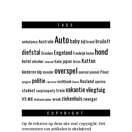
TAGS
Auto
baby
bruiloft
Australie
bijl
ambulance
brand
hond
diefstal
Engeland
Dronken
Frankrijk
homo
Katten
hotel
japan
inbreker
Italie
Jezus
internet
overspel
kinderen
kip
moeder
overval
piemel
Piloot
politie
Rusland
rechtbank
sperma
pinguin
racisme
Rome
vakantie
vliegtuig
trein
student
surpriseparty
wc
ziekenhuis
VS
zwanger
wraak
Wolkenkrabber
COPYRIGHT
Op de teksten op deze site rust copyright. Het
overnemen van artikelen is uitsluitend