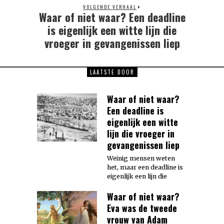
VOLGENDE VERHAAL
Waar of niet waar? Een deadline
Next
post:
is eigenlijk een witte lijn die
vroeger in gevangenissen liep
LAATSTE DOOR
Waar of niet waar?
Een deadline is
eigenlijk een witte
lijn die vroeger in
gevangenissen liep
Weinig mensen weten
het, maar een deadline is
eigenlijk een lijn die
Waar of niet waar?
Eva was de tweede
vrouw van Adam