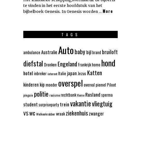
te vinden in het eerste hoofdstuk van het
More
bijbelboek Genesis. In Genesis worden …
TAGS
Auto
baby
bruiloft
Australie
bijl
ambulance
brand
hond
diefstal
Engeland
Dronken
Frankrijk
homo
Katten
hotel
japan
inbreker
Italie
Jezus
internet
overspel
kinderen
kip
moeder
overval
piemel
Piloot
politie
Rusland
rechtbank
sperma
pinguin
racisme
Rome
vakantie
vliegtuig
trein
student
surpriseparty
wc
ziekenhuis
VS
zwanger
wraak
Wolkenkrabber