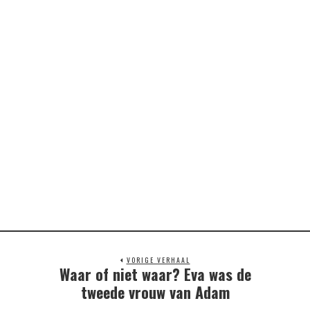
VORIGE VERHAAL
Waar of niet waar? Eva was de
Previous
post:
tweede vrouw van Adam