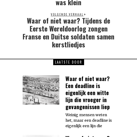
was klein
VOLGENDE VERHAAL
Waar of niet waar? Tijdens de
Next
post:
Eerste Wereldoorlog zongen
Franse en Duitse soldaten samen
kerstliedjes
LAATSTE DOOR
Waar of niet waar?
Een deadline is
eigenlijk een witte
lijn die vroeger in
gevangenissen liep
Weinig mensen weten
het, maar een deadline is
eigenlijk een lijn die