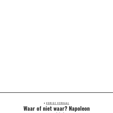
VORIGE VERHAAL
Waar of niet waar? Napoleon
Previous
post: