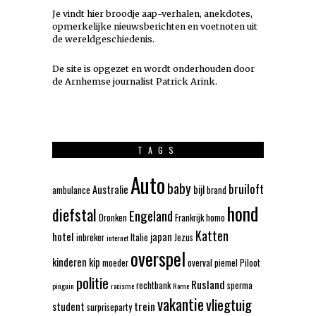
Je vindt hier broodje aap-verhalen, anekdotes,
opmerkelijke nieuwsberichten en voetnoten uit
de wereldgeschiedenis.
De site is opgezet en wordt onderhouden door
de Arnhemse journalist Patrick Arink.
TAGS
Auto
baby
bruiloft
Australie
bijl
ambulance
brand
hond
diefstal
Engeland
Dronken
Frankrijk
homo
Katten
hotel
japan
inbreker
Italie
Jezus
internet
overspel
kinderen
kip
moeder
overval
piemel
Piloot
politie
Rusland
rechtbank
sperma
pinguin
racisme
Rome
vakantie
vliegtuig
trein
student
surpriseparty