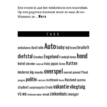
Een vrouw is aan het winkelen in een warenhuis.
Op een gegeven moment moet ze naar de wc.
More
Wanneer ze …
TAGS
Auto
baby
bruiloft
Australie
bijl
ambulance
brand
hond
diefstal
Engeland
Dronken
Frankrijk
homo
Katten
hotel
japan
inbreker
Italie
Jezus
internet
overspel
kinderen
kip
moeder
overval
piemel
Piloot
politie
Rusland
rechtbank
sperma
pinguin
racisme
Rome
vakantie
vliegtuig
trein
student
surpriseparty
wc
ziekenhuis
VS
zwanger
wraak
Wolkenkrabber