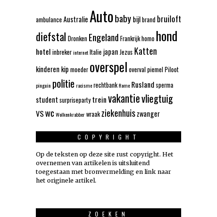
Auto
baby
bruiloft
Australie
bijl
ambulance
brand
hond
diefstal
Engeland
Dronken
Frankrijk
homo
Katten
hotel
japan
inbreker
Italie
Jezus
internet
overspel
kinderen
kip
moeder
overval
piemel
Piloot
politie
Rusland
rechtbank
sperma
pinguin
racisme
Rome
vakantie
vliegtuig
trein
student
surpriseparty
wc
ziekenhuis
VS
zwanger
wraak
Wolkenkrabber
COPYRIGHT
Op de teksten op deze site rust copyright. Het
overnemen van artikelen is uitsluitend
toegestaan met bronvermelding en link naar
het originele artikel.
ZOEKEN