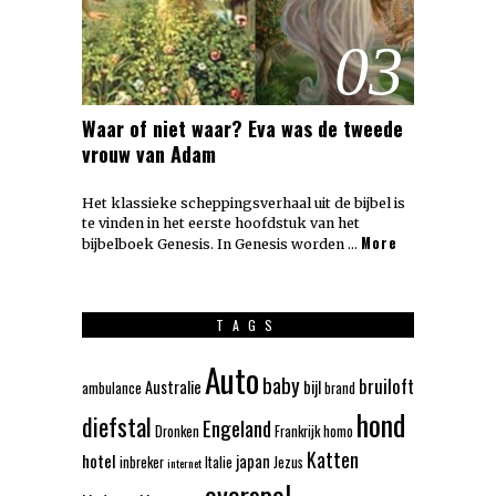
03
Waar of niet waar? Eva was de tweede
vrouw van Adam
Het klassieke scheppingsverhaal uit de bijbel is
te vinden in het eerste hoofdstuk van het
More
bijbelboek Genesis. In Genesis worden …
TAGS
Auto
baby
bruiloft
Australie
bijl
ambulance
brand
hond
diefstal
Engeland
Dronken
Frankrijk
homo
Katten
hotel
japan
inbreker
Italie
Jezus
internet
overspel