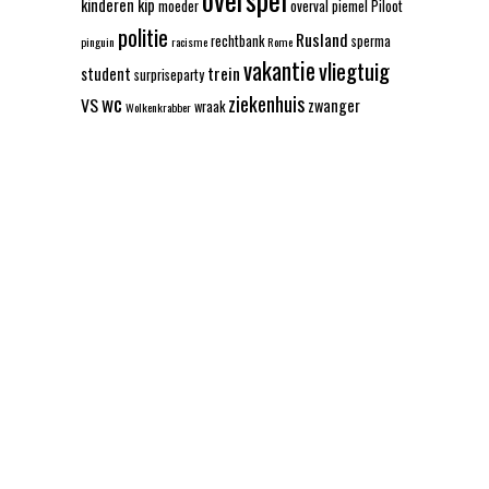
kinderen
kip
moeder
overval
piemel
Piloot
politie
Rusland
rechtbank
sperma
pinguin
racisme
Rome
vakantie
vliegtuig
trein
student
surpriseparty
wc
ziekenhuis
VS
zwanger
wraak
Wolkenkrabber