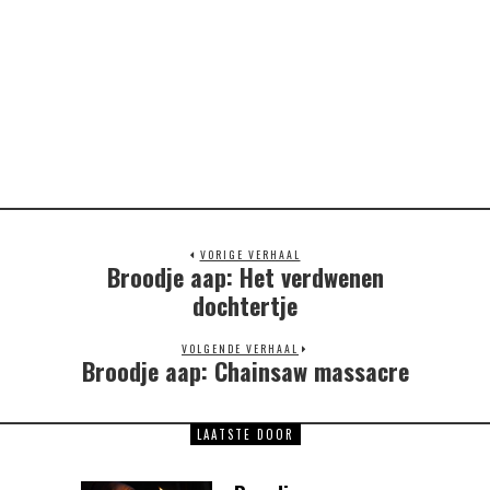
VORIGE VERHAAL
Broodje aap: Het verdwenen
Previous
post:
dochtertje
VOLGENDE VERHAAL
Broodje aap: Chainsaw massacre
Next
post:
LAATSTE DOOR