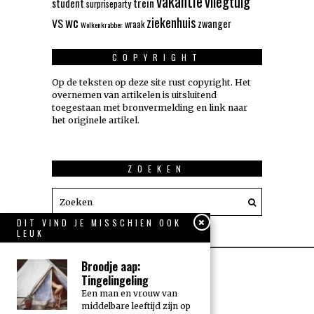
vakantie
vliegtuig
trein
student
surpriseparty
wc
ziekenhuis
VS
zwanger
wraak
Wolkenkrabber
COPYRIGHT
Op de teksten op deze site rust copyright. Het
overnemen van artikelen is uitsluitend
toegestaan met bronvermelding en link naar
het originele artikel.
ZOEKEN
DIT VIND JE MISSCHIEN OOK
LEUK
Broodje aap:
Tingelingeling
Een man en vrouw van
middelbare leeftijd zijn op