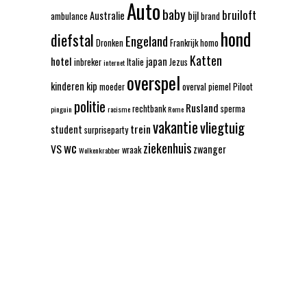
Auto
baby
bruiloft
Australie
bijl
ambulance
brand
hond
diefstal
Engeland
Dronken
Frankrijk
homo
Katten
hotel
japan
inbreker
Italie
Jezus
internet
overspel
kinderen
kip
moeder
overval
piemel
Piloot
politie
Rusland
rechtbank
sperma
pinguin
racisme
Rome
vakantie
vliegtuig
trein
student
surpriseparty
wc
ziekenhuis
VS
zwanger
wraak
Wolkenkrabber