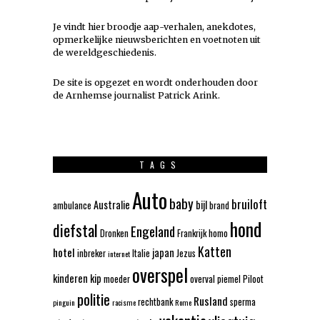
Je vindt hier broodje aap-verhalen, anekdotes,
opmerkelijke nieuwsberichten en voetnoten uit
de wereldgeschiedenis.
De site is opgezet en wordt onderhouden door
de Arnhemse journalist Patrick Arink.
TAGS
Auto
baby
bruiloft
Australie
bijl
ambulance
brand
hond
diefstal
Engeland
Dronken
Frankrijk
homo
Katten
hotel
japan
inbreker
Italie
Jezus
internet
overspel
kinderen
kip
moeder
overval
piemel
Piloot
politie
Rusland
rechtbank
sperma
pinguin
racisme
Rome