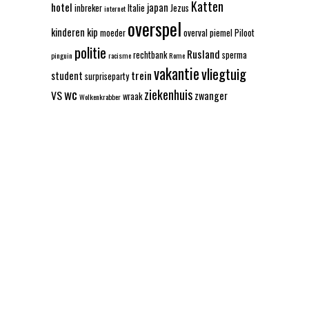
Katten
hotel
japan
inbreker
Italie
Jezus
internet
overspel
kinderen
kip
moeder
overval
piemel
Piloot
politie
Rusland
rechtbank
sperma
pinguin
racisme
Rome
vakantie
vliegtuig
trein
student
surpriseparty
wc
ziekenhuis
VS
zwanger
wraak
Wolkenkrabber