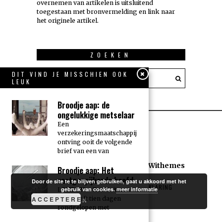
overnemen van artikelen is uitsluitend
toegestaan met bronvermelding en link naar
het originele artikel.
ZOEKEN
DIT VIND JE MISSCHIEN OOK
LEUK
Broodje aap: de
ongelukkige metselaar
Een
verzekeringsmaatschappij
ontving ooit de volgende
brief van een van
All rights reserved. Designed by
Withemes
Broodje aap: Het
vastgespijkerde hoofd
Door de site te te blijven gebruiken, gaat u akkoord met het
COOKIEVERKLARING
PRIVACYVERKLARING
gebruik van cookies.
meer informatie
LONDEN – Een Britse
ACCEPTEREN
man heeft tien dagen
rondgelopen met