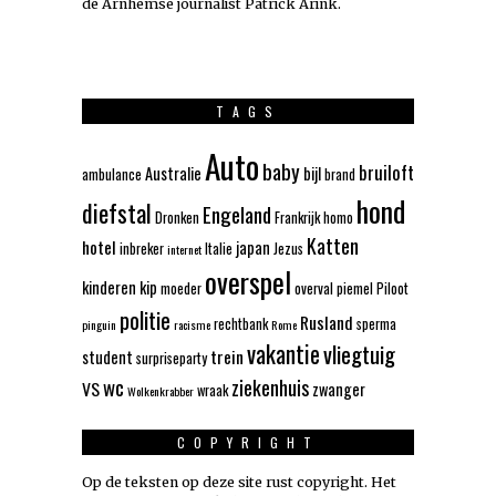
de Arnhemse journalist Patrick Arink.
TAGS
Auto
baby
bruiloft
Australie
bijl
ambulance
brand
hond
diefstal
Engeland
Dronken
Frankrijk
homo
Katten
hotel
japan
inbreker
Italie
Jezus
internet
overspel
kinderen
kip
moeder
overval
piemel
Piloot
politie
Rusland
rechtbank
sperma
pinguin
racisme
Rome
vakantie
vliegtuig
trein
student
surpriseparty
wc
ziekenhuis
VS
zwanger
wraak
Wolkenkrabber
COPYRIGHT
Op de teksten op deze site rust copyright. Het