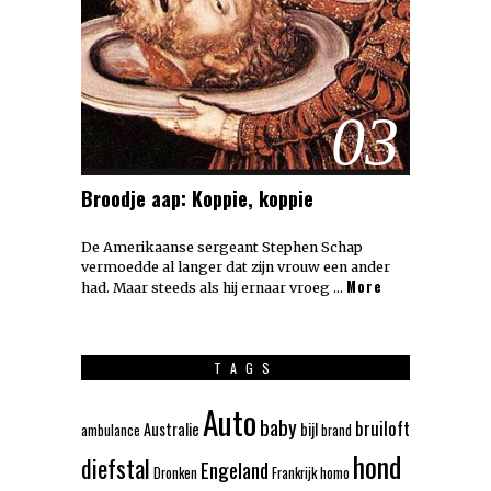
03
Broodje aap: Koppie, koppie
De Amerikaanse sergeant Stephen Schap
vermoedde al langer dat zijn vrouw een ander
More
had. Maar steeds als hij ernaar vroeg …
TAGS
Auto
baby
bruiloft
Australie
bijl
ambulance
brand
hond
diefstal
Engeland
Dronken
Frankrijk
homo