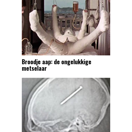
Broodje aap: de ongelukkige
metselaar