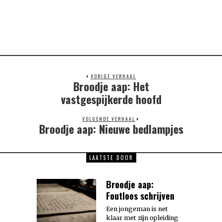
VORIGE VERHAAL
Broodje aap: Het
Previous
post:
vastgespijkerde hoofd
VOLGENDE VERHAAL
Broodje aap: Nieuwe bedlampjes
Next
post:
LAATSTE DOOR
Broodje aap:
Foutloos schrijven
Een jongeman is net
klaar met zijn opleiding